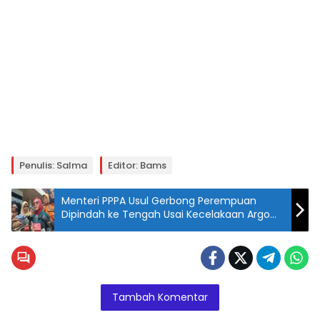
Penulis: Salma
Editor: Bams
Menteri PPPA Usul Gerbong Perempuan
Dipindah ke Tengah Usai Kecelakaan Argo
Anggrek
Tambah Komentar