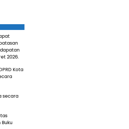
dapat
rbatasan
endapatan
ret 2026.
 DPRD Kota
ecara
a secara
atas
n Buku