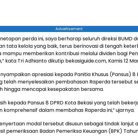
Advertisement
enetapan perda ini, saya berharap seluruh direksi BUMD 
n tata kelola yang baik, terus berinovasi di tengah kete
rta mampu memberikan kontribusi melalui dividen bagi P
h,” kata Tri Adhianto dikutip bekasiguide.com, Kamis 12 Ma
enyampaikan apresiasi kepada Panitia Khusus (Pansus) 8
ng telah menyelesaikan pembahasan Raperda tersebut s
h hingga mencapai kesepakatan bersama.
sih kepada Pansus 8 DPRD Kota Bekasi yang telah bekerj
an komprehensif dalam membahas Raperda ini,” ujarnya.
nyertaan modal tersebut disusun sebagai tindak lanjut 
asil pemeriksaan Badan Pemeriksa Keuangan (BPK) Tahu