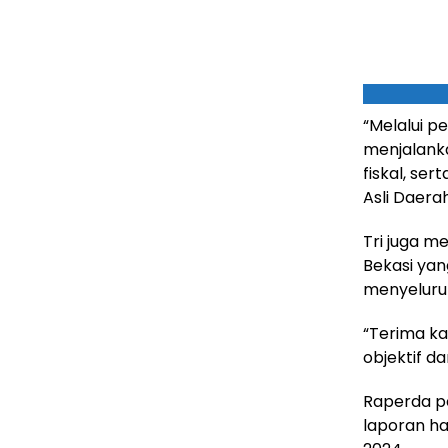
“Melalui p
menjalanka
fiskal, se
Asli Daera
Tri juga m
Bekasi ya
menyeluru
“Terima ka
objektif d
Raperda pe
laporan h