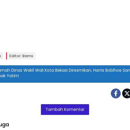
n
Editor: Bams
mah Dinas Wakil Wali Kota Bekasi Diresmikan, Harris Bobihoe San
nak Yatim
Tambah Komentar
uga