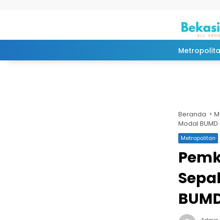
Langsung ke konten
Metropolit
Beranda
M
Modal BUMD
Metropolitan
Pemko
Sepa
BUM