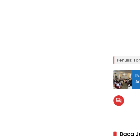
Penulis: To
Ru
A
Baca J