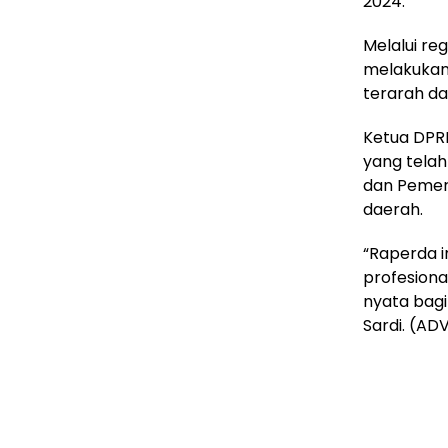
2024.
Melalui re
melakukan
terarah d
Ketua DPR
yang tela
dan Pemer
daerah.
“Raperda 
profesion
nyata bag
Sardi. (AD