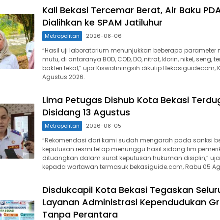
Kali Bekasi Tercemar Berat, Air Baku PD
Dialihkan ke SPAM Jatiluhur
Metropolitan
2026-08-06
“Hasil uji laboratorium menunjukkan beberapa parameter 
mutu, di antaranya BOD, COD, DO, nitrat, klorin, nikel, seng, 
bakteri fekal,” ujar Kiswatiningsih dikutip Bekasiguidecom,
Agustus 2026.
Lima Petugas Dishub Kota Bekasi Terdug
Disidang 13 Agustus
Metropolitan
2026-08-05
“Rekomendasi dari kami sudah mengarah pada sanksi b
keputusan resmi tetap menunggu hasil sidang tim pemer
dituangkan dalam surat keputusan hukuman disiplin,” uja
kepada wartawan termasuk bekasiguide.com, Rabu 05 Ag
Disdukcapil Kota Bekasi Tegaskan Selur
Layanan Administrasi Kependudukan Gr
Tanpa Perantara