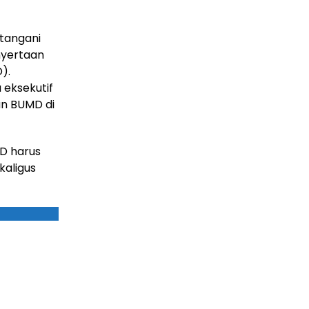
tangani
nyertaan
).
eksekutif
an BUMD di
D harus
aligus