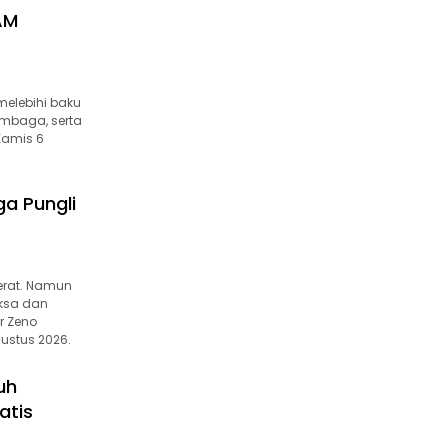
AM
melebihi baku
tembaga, serta
 Kamis 6
a Pungli
erat. Namun
iksa dan
r Zeno
ustus 2026.
uh
atis