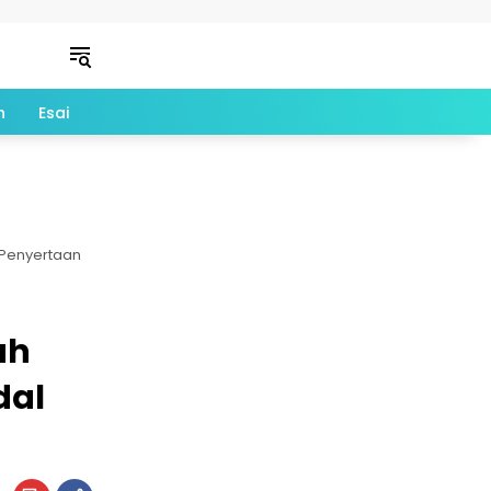
n
Esai
 Penyertaan
ah
dal