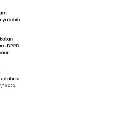
lam
ya lebih
akatan
ara DPRD
haan
h
ntribusi
,” kata