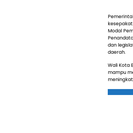
Pemerinta
kesepakat
Modal Pem
Penandata
dan legisl
daerah.
Wali Kota
mampu mem
meningkat