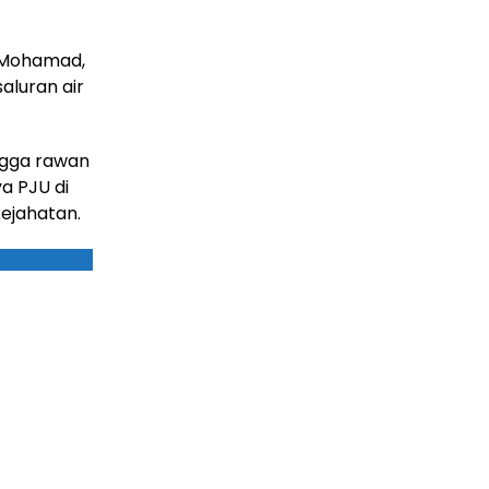
a Mohamad,
aluran air
ngga rawan
ya PJU di
ejahatan.