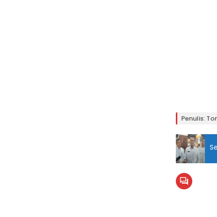
Penulis: To
Se