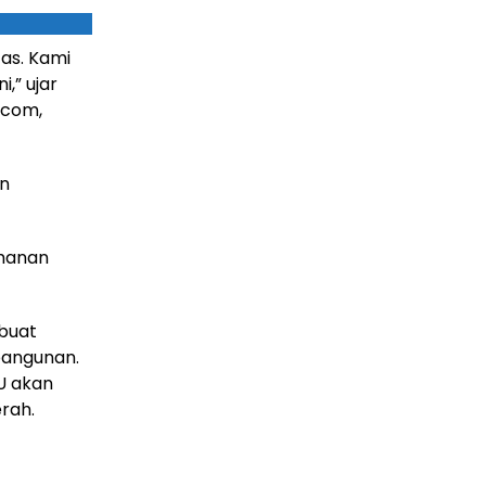
tas. Kami
,” ujar
.com,
an
amanan
mbuat
bangunan.
JU akan
rah.