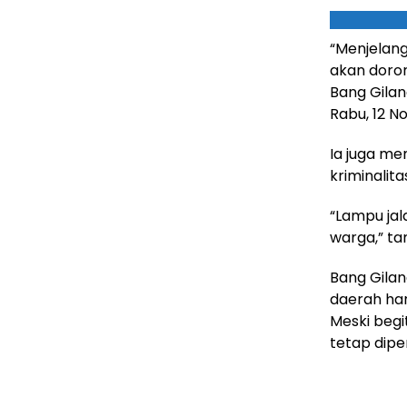
“Menjelang
akan doron
Bang Gilan
Rabu, 12 N
Ia juga m
kriminalita
“Lampu jal
warga,” t
Bang Gilan
daerah har
Meski begi
tetap dipe