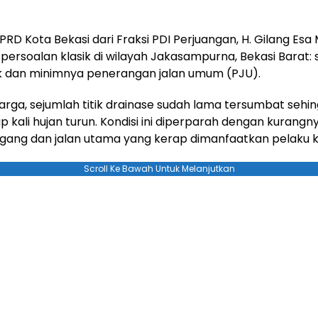
RD Kota Bekasi dari Fraksi PDI Perjuangan, H. Gilang Es
persoalan klasik di wilayah Jakasampurna, Bekasi Barat: s
k dan minimnya penerangan jalan umum (PJU).
rga, sejumlah titik drainase sudah lama tersumbat sehi
ap kali hujan turun. Kondisi ini diperparah dengan kurangn
gang dan jalan utama yang kerap dimanfaatkan pelaku k
Scroll Ke Bawah Untuk Melanjutkan