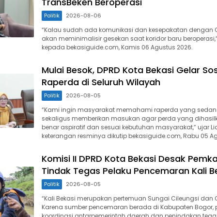
TransBeken Beroperasi
Politik
2026-08-06
“Kalau sudah ada komunikasi dan kesepakatan dengan O
akan meminimalisir gesekan saat koridor baru beroperasi,”
kepada bekasiguide.com, Kamis 06 Agustus 2026.
Mulai Besok, DPRD Kota Bekasi Gelar Sosi
Raperda di Seluruh Wilayah
Politik
2026-08-05
“Kami ingin masyarakat memahami raperda yang sedan
sekaligus memberikan masukan agar perda yang dihasil
benar aspiratif dan sesuai kebutuhan masyarakat,” ujar L
keterangan resminya dikutip bekasiguide.com, Rabu 05 Ag
Komisi II DPRD Kota Bekasi Desak Pemk
Tindak Tegas Pelaku Pencemaran Kali B
Politik
2026-08-05
“Kali Bekasi merupakan pertemuan Sungai Cileungsi dan C
Karena sumber pencemaran berada di Kabupaten Bogor, 
koordinasi antarpemerintah daerah dan penindakan tegas