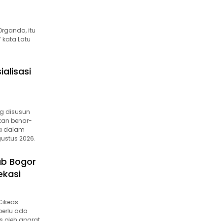
rganda, itu
 kata Latu
alisasi
g disusun
kan benar-
ia dalam
ustus 2026.
ab Bogor
ekasi
ikeas.
perlu ada
 oleh aparat