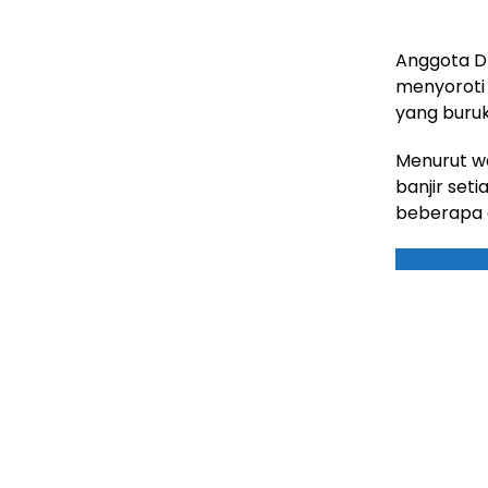
Anggota DP
menyoroti 
yang buru
Menurut wa
banjir seti
beberapa 