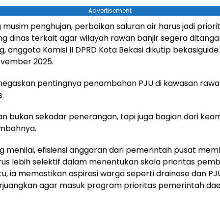
Advertisement
 musim penghujan, perbaikan saluran air harus jadi priori
g dinas terkait agar wilayah rawan banjir segera ditangani
g, anggota Komisi II DPRD Kota Bekasi dikutip bekasiguide
ovember 2025.
enegaskan pentingnya penambahan PJU di kawasan raw
s.
an bukan sekadar penerangan, tapi juga bagian dari ke
ambahnya.
g menilai, efisiensi anggaran dari pemerintah pusat me
us lebih selektif dalam menentukan skala prioritas pem
tu, ia memastikan aspirasi warga seperti drainase dan P
rjuangkan agar masuk program prioritas pemerintah dae