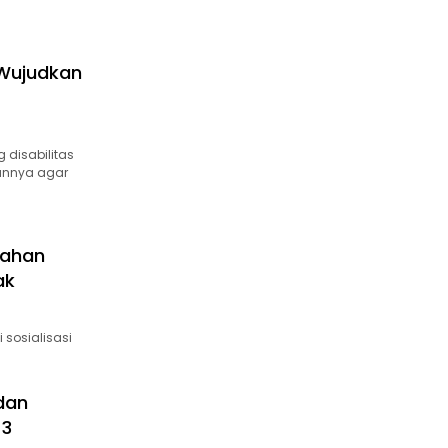
 Wujudkan
 disabilitas
nannya agar
gahan
ak
 sosialisasi
 dan
 3