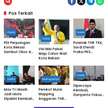
Faizal
Affandi
Pos Terkait
Politik
Politik
Politik
PDI Perjuangan
Polemik THR TKK,
Kota Bekasi
Sardi Efendi:
Visi Misi Faisal
Sambut Obor Api
Fraksi PKS
Maju Calon Wali
Perjuangan
Dorong Pemkot
Kota Bekasi
Segera Cairkan
Politik
Politik
Metropolitan
Dipercaya
Mas Tri Masih
Pemkot Mulai
Kembali,
Jadi Idola
Mapping
Dariyanto Fokus
Diyakini Kembali
Anggaran THR
Terhadap Skala
Pimpin Kota
Pegawai TKK
Prioritas
Bekasi