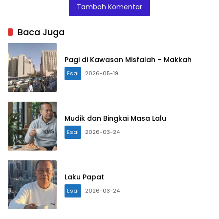
Tambah Komentar
Baca Juga
Pagi di Kawasan Misfalah – Makkah
Esai
2026-05-19
Mudik dan Bingkai Masa Lalu
Esai
2026-03-24
Laku Papat
Esai
2026-03-24