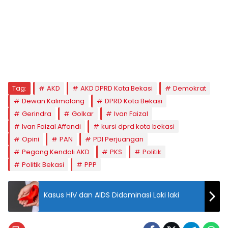
Tag:
AKD
AKD DPRD Kota Bekasi
Demokrat
Dewan Kalimalang
DPRD Kota Bekasi
Gerindra
Golkar
Ivan Faizal
Ivan Faizal Affandi
kursi dprd kota bekasi
Opini
PAN
PDI Perjuangan
Pegang Kendali AKD
PKS
Politik
Politik Bekasi
PPP
Kasus HIV dan AIDS Didominasi Laki laki
Ivan