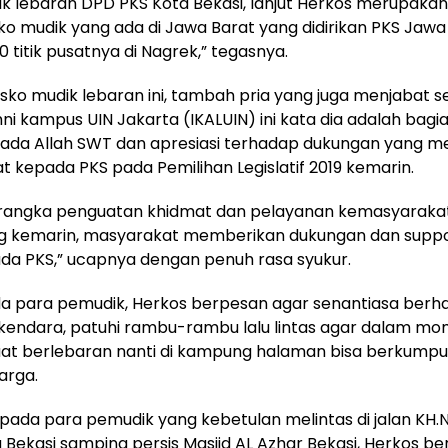
k lebaran DPD PKS Kota Bekasi, lanjut Herkos merupakan
sko mudik yang ada di Jawa Barat yang didirikan PKS Jawa 
0 titik pusatnya di Nagrek,” tegasnya.
ko mudik lebaran ini, tambah pria yang juga menjabat s
ni kampus UIN Jakarta (IKALUIN) ini kata dia adalah bagia
ada Allah SWT dan apresiasi terhadap dukungan yang men
 kepada PKS pada Pemilihan Legislatif 2019 kemarin.
m rangka penguatan khidmat dan pelayanan kemasyarakat
eg kemarin, masyarakat memberikan dukungan dan suppor
da PKS,” ucapnya dengan penuh rasa syukur.
 para pemudik, Herkos berpesan agar senantiasa berha
kendara, patuhi rambu-rambu lalu lintas agar dalam m
aat berlebaran nanti di kampung halaman bisa berkump
arga.
ada para pemudik yang kebetulan melintas di jalan KH.N
 Bekasi samping persis Masjid AL Azhar Bekasi, Herkos b