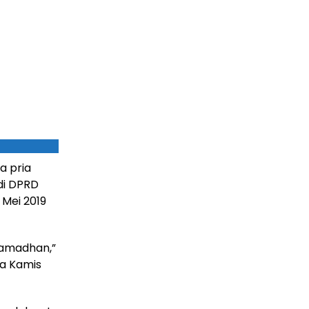
a pria
di DPRD
 Mei 2019
Ramadhan,”
da Kamis