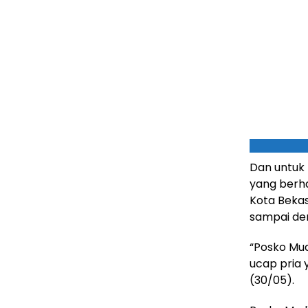
Dan untuk 
yang berh
Kota Bekasi
sampai den
“Posko Mud
ucap pria 
(30/05).