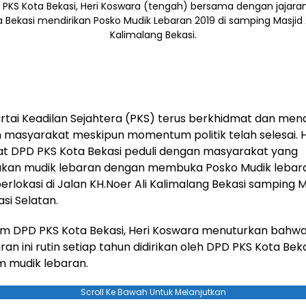
 PKS Kota Bekasi, Heri Koswara (tengah) bersama dengan jajara
a Bekasi mendirikan Posko Mudik Lebaran 2019 di samping Masjid 
Kalimalang Bekasi.
rtai Keadilan Sejahtera (PKS) terus berkhidmat dan me
n masyarakat meskipun momentum politik telah selesai. Ha
aat DPD PKS Kota Bekasi peduli dengan masyarakat yang
kan mudik lebaran dengan membuka Posko Mudik lebar
erlokasi di Jalan KH.Noer Ali Kalimalang Bekasi samping M
si Selatan.
m DPD PKS Kota Bekasi, Heri Koswara menuturkan bahw
ran ini rutin setiap tahun didirikan oleh DPD PKS Kota Bek
mudik lebaran.
Scroll Ke Bawah Untuk Melanjutkan