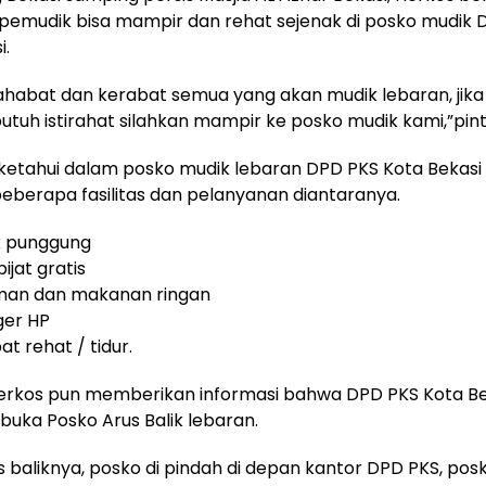
pemudik bisa mampir dan rehat sejenak di posko mudik 
i.
habat dan kerabat semua yang akan mudik lebaran, jika 
butuh istirahat silahkan mampir ke posko mudik kami,”pin
ketahui dalam posko mudik lebaran DPD PKS Kota Bekasi 2
eberapa fasilitas dan pelanyanan diantaranya.
k punggung
pijat gratis
man dan makanan ringan
ger HP
t rehat / tidur.
Herkos pun memberikan informasi bahwa DPD PKS Kota Be
ka Posko Arus Balik lebaran.
s baliknya, posko di pindah di depan kantor DPD PKS, posk