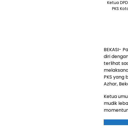
Ketua DPD
PKS Kot
BEKASI- Pa
diri denga
terlihat s
melaksana
PKS yang b
Azhar, Beka
Ketua umu
mudik leba
momentum 