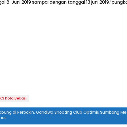
al 8 Juni 2019 sampai dengan tanggal 13 juni 2019,”pungk
KS Kota Bekasi
abung di Perbakin, Gandiwa Shooting Club Optimis Sumbang Med
mas