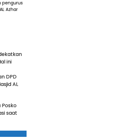
n pengurus
AL Azhar
ndekatkan
l ini
an DPD
asjid AL
a Posko
asi saat