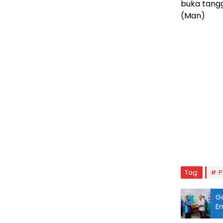
buka tangg
(Man)
Tag:
P
G
E