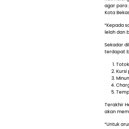
agar para 
Kota Bekas
“Kepada sa
lelah dan 
Sekadar di
terdapat b
Toto
Kursi 
Minu
Char
Tempa
Terakhir 
akan membu
“Untuk aru