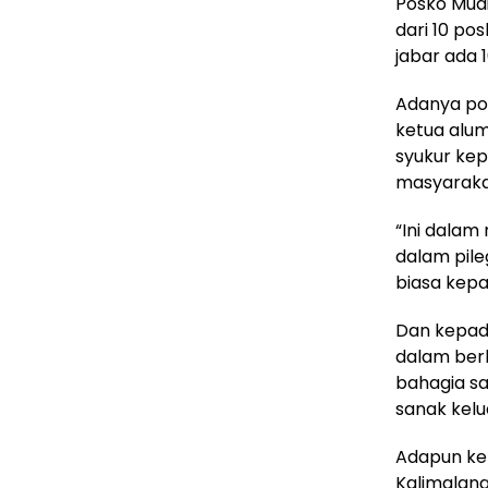
Posko Mudi
dari 10 po
jabar ada 1
Adanya pos
ketua alum
syukur kep
masyarakat
“Ini dala
dalam pil
biasa kepa
Dan kepada
dalam ber
bahagia s
sanak kelu
Adapun kep
Kalimalang