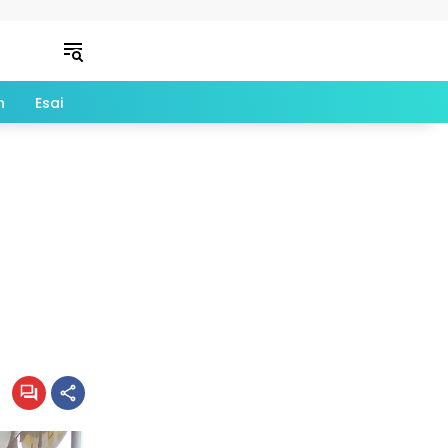
n
Esai