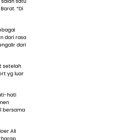
 salah satu
Barat. “Di
ebagai
n dari rasa
galir dari
 setelah
t yg luar
ti-hati
omen
ul bersama
oer Ali
erharap