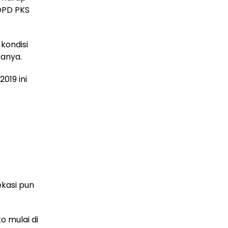
DPD PKS
kondisi
tanya.
019 ini
kasi pun
o mulai di