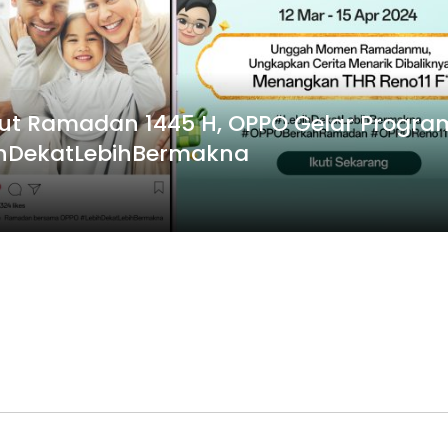
t Ramadan 1445 H, OPPO Gelar Progra
hDekatLebihBermakna