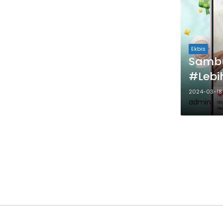
Ekbis
Sambu
#Lebi
2024-03-18
admin