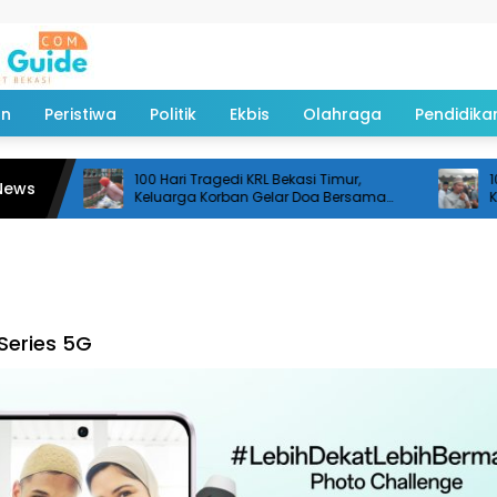
an
Peristiwa
Politik
Ekbis
Olahraga
Pendidika
100 Hari Tragedi KRL Bekasi Timur,
100 
News
Keluarga Korban Gelar Doa Bersama
Kel
dan Tabur Bunga
Inve
Series 5G