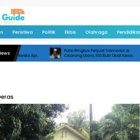
an
Peristiwa
Politik
Ekbis
Olahraga
Pendidika
ntasan
Polisi Ringkus Penjual Tramadol di
News
anan Kereta Api
Cikarang Utara, 100 Butir Obat Keras
Disita
Deras