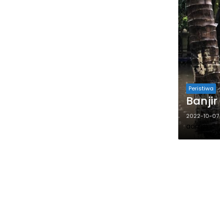
Peristiwa
Banji
2022-10-07
admin