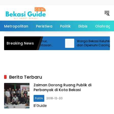
Langsung ke konten
Metropolitan
Peristiwa
Politik
Ekbis
Olahraga
i Tragedi KRL Bekasi Timur,
Warga Bekasi Keluhkan Air 
Breaking News
ga Korban Desak Penuntasan
dan Dipenuhi Cacing
gasi dan Keadilan
Berita Terbaru
Zaiman Dorong Ruang Publik di
Perbanyak di Kota Bekasi
Politik
2018-12-20
B'Guide