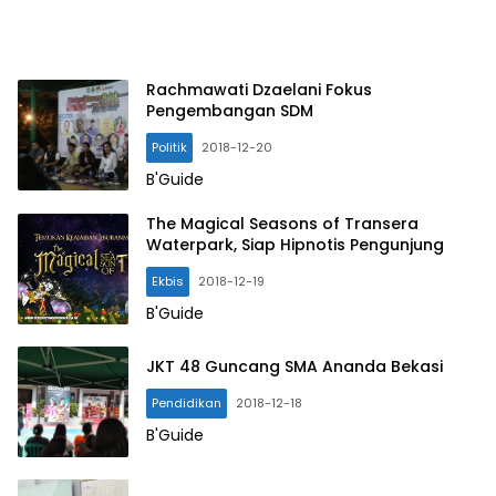
Rachmawati Dzaelani Fokus
Pengembangan SDM
Politik
2018-12-20
B'Guide
The Magical Seasons of Transera
Waterpark, Siap Hipnotis Pengunjung
Ekbis
2018-12-19
B'Guide
Bekasi
Guide
JKT 48 Guncang SMA Ananda Bekasi
Pendidikan
2018-12-18
B'Guide