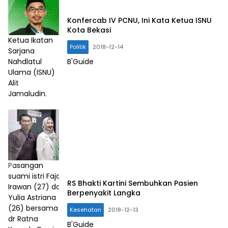
Konfercab IV PCNU, Ini Kata Ketua ISNU
Kota Bekasi
Ketua Ikatan
Politik
2018-12-14
Sarjana
Nahdlatul
B'Guide
Ulama (ISNU)
Alit
Jamaludin.
Pasangan
suami istri Fajar
RS Bhakti Kartini Sembuhkan Pasien
Irawan (27) dan
Berpenyakit Langka
Yulia Astriana
(26) bersama
Kesehatan
2018-12-13
dr Ratna
B'Guide