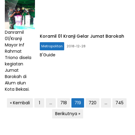
Danramil
Koramil 01 Kranji Gelar Jumat Barokah
01/Kranji
Mayor Inf
Metropolitan
2018-12-28
Rahmat
B'Guide
Triono disela
kegiatan
Jumat
Barokah di
Alum alun
Kota Bekasi.
P
« Kembali
1
…
718
719
720
…
745
a
Berikutnya »
g
i