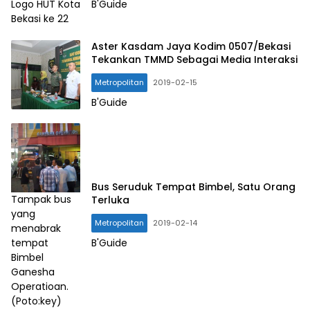
Logo HUT Kota
B'Guide
Bekasi ke 22
Aster Kasdam Jaya Kodim 0507/Bekasi
Tekankan TMMD Sebagai Media Interaksi
Metropolitan
2019-02-15
B'Guide
Bekasi
Guide
Bus Seruduk Tempat Bimbel, Satu Orang
Tampak bus
Terluka
yang
Metropolitan
2019-02-14
menabrak
tempat
B'Guide
Bimbel
Ganesha
Operatioan.
(Poto:key)