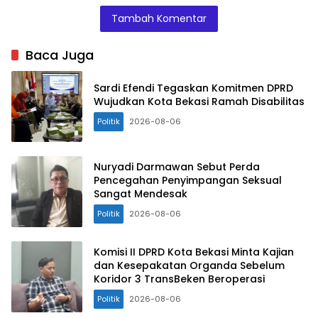
Ahmad
Tambah Komentar
Ustuchri
saat
Baca Juga
memberikan
pemaparan
Sardi Efendi Tegaskan Komitmen DPRD
dalam
Wujudkan Kota Bekasi Ramah Disabilitas
agenda
Politik
2026-08-06
jaring
aspirasi
reses di
Nuryadi Darmawan Sebut Perda
Pencegahan Penyimpangan Seksual
Panti Yatim
Sangat Mendesak
dan Piatu
Politik
2026-08-06
RW.02
Kelurahan
Margamulya
Komisi II DPRD Kota Bekasi Minta Kajian
dan Kesepakatan Organda Sebelum
Bekasi Utara.
Koridor 3 TransBeken Beroperasi
Politik
2026-08-06