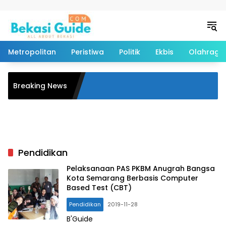
Langsung ke konten
Metropolitan
Peristiwa
Politik
Ekbis
Olahraga
Breaking News
Pendidikan
Pelaksanaan PAS PKBM Anugrah Bangsa
Kota Semarang Berbasis Computer
Based Test (CBT)
Pendidikan
2019-11-28
B'Guide