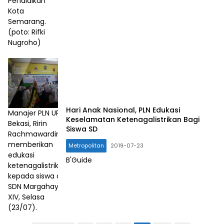
Pendidikan
Kota
Semarang.
(poto: Rifki
Nugroho)
Hari Anak Nasional, PLN Edukasi
Manajer PLN UP3
Keselamatan Ketenagalistrikan Bagi
Bekasi, Ririn
Siswa SD
Rachmawardini
memberikan
Metropolitan
2019-07-23
edukasi
B'Guide
ketenagalistrikan
kepada siswa di
SDN Margahayu
XIV, Selasa
(23/07).