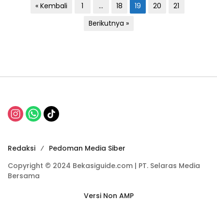
P
« Kembali
1
…
18
19
20
21
a
Berikutnya »
g
i
n
a
s
i
p
o
Redaksi
Pedoman Media Siber
s
Copyright © 2024 Bekasiguide.com | PT. Selaras Media
Bersama
Versi Non AMP