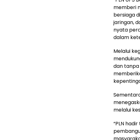
memberi m
bersiaga d
jaringan, d
nyata pera
dalam kete
Melalui ke
mendukung 
dan tanpa 
memberika
kepenting
Sementara 
menegaska
melalui ke
“PLN hadir 
pembangun
masyarakat