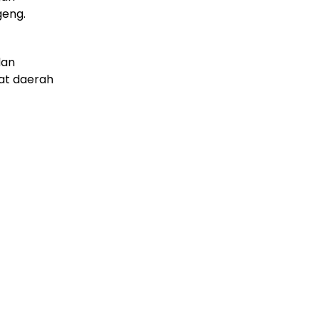
geng.
dan
kat daerah