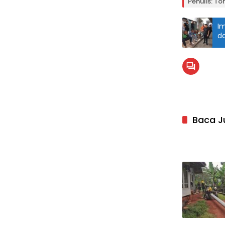
Penulis: To
Im
da
Baca J