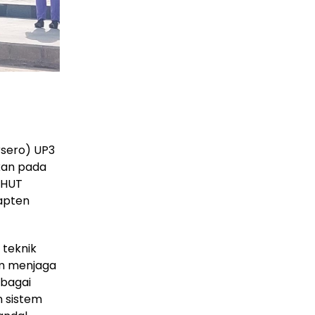
rsero) UP3
ikan pada
 HUT
uapten
 teknik
am menjaga
rbagai
n sistem