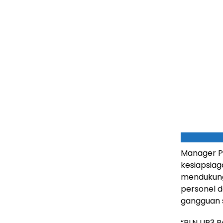
Manager P
kesiapsiag
mendukung 
personel d
gangguan 
“PLN UP3 