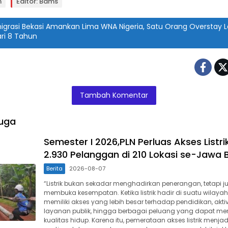
n
Editor: Bams
igrasi Bekasi Amankan Lima WNA Nigeria, Satu Orang Overstay L
ri 8 Tahun
Tambah Komentar
uga
Semester I 2026,PLN Perluas Akses Listri
2.930 Pelanggan di 210 Lokasi se-Jawa 
Berita
2026-08-07
“Listrik bukan sekadar menghadirkan penerangan, tetapi j
membuka kesempatan. Ketika listrik hadir di suatu wilaya
memiliki akses yang lebih besar terhadap pendidikan, akti
layanan publik, hingga berbagai peluang yang dapat me
kualitas hidup. Karena itu, pemerataan akses listrik menja