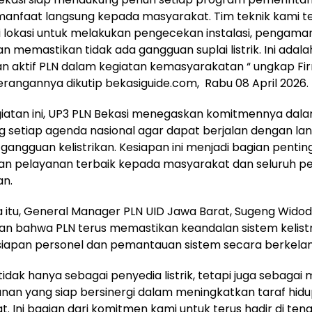
anfaat langsung kepada masyarakat. Tim teknik kami t
i lokasi untuk melakukan pengecekan instalasi, pengam
an memastikan tidak ada gangguan suplai listrik. Ini adala
n aktif PLN dalam kegiatan kemasyarakatan “ ungkap F
rangannya dikutip bekasiguide.com, Rabu 08 April 2026.
giatan ini, UP3 PLN Bekasi menegaskan komitmennya dal
setiap agenda nasional agar dapat berjalan dengan lan
gangguan kelistrikan. Kesiapan ini menjadi bagian penti
n pelayanan terbaik kepada masyarakat dan seluruh 
an.
itu, General Manager PLN UID Jawa Barat, Sugeng Widod
n bahwa PLN terus memastikan keandalan sistem kelist
siapan personel dan pemantauan sistem secara berkelan
tidak hanya sebagai penyedia listrik, tetapi juga sebagai 
an yang siap bersinergi dalam meningkatkan taraf hid
. Ini bagian dari komitmen kami untuk terus hadir di ten