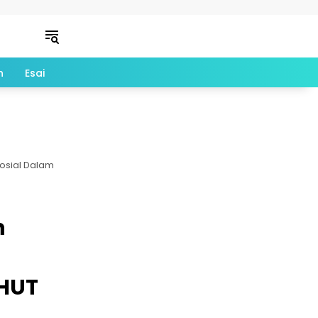
n
Esai
Sosial Dalam
n
 HUT