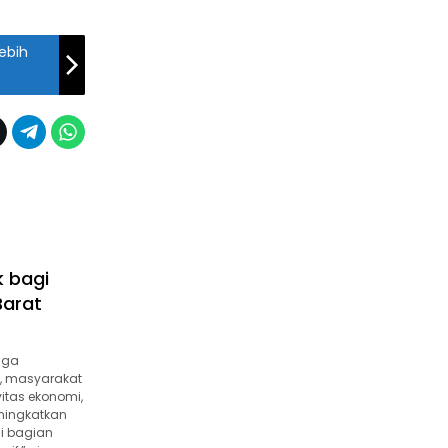
ebih
k bagi
Barat
uga
h, masyarakat
vitas ekonomi,
ningkatkan
di bagian