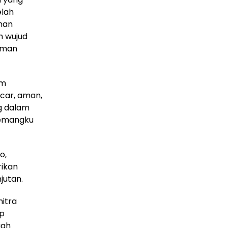
elah
anan
h wujud
irman
am
car, aman,
ng dalam
pemangku
o,
rikan
jutan.
mitra
up
gah