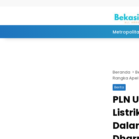
Langsung ke konten
Metropolit
Beranda
B
Rangka Apel 
Berita
PLN U
Listr
Dala
Dharm