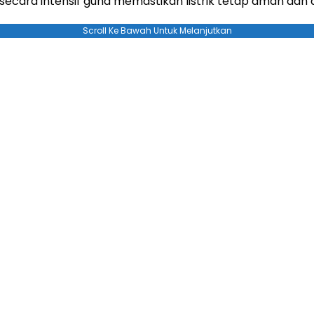
n secara intensif guna memastikan listrik tetap aman dan 
Scroll Ke Bawah Untuk Melanjutkan