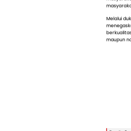
masyarakat
Melalui du
menegaska
berkualita
maupun na