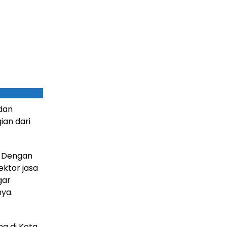
 dan
ian dari
. Dengan
ektor jasa
gar
nya.
ng di Kota