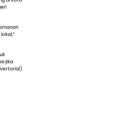
eri
nyamanan
lokal,”
tuk
i jika
vertorial)