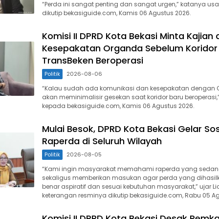
“Perda ini sangat penting dan sangat urgen,” katanya usai
dikutip bekasiguide.com, Kamis 06 Agustus 2026.
Komisi II DPRD Kota Bekasi Minta Kajian
Kesepakatan Organda Sebelum Koridor
TransBeken Beroperasi
Politik
2026-08-06
“Kalau sudah ada komunikasi dan kesepakatan dengan O
akan meminimalisir gesekan saat koridor baru beroperasi,”
kepada bekasiguide.com, Kamis 06 Agustus 2026.
Mulai Besok, DPRD Kota Bekasi Gelar Sosi
Raperda di Seluruh Wilayah
Politik
2026-08-05
“Kami ingin masyarakat memahami raperda yang sedan
sekaligus memberikan masukan agar perda yang dihasil
benar aspiratif dan sesuai kebutuhan masyarakat,” ujar L
keterangan resminya dikutip bekasiguide.com, Rabu 05 Ag
Komisi II DPRD Kota Bekasi Desak Pemk