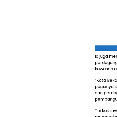
Ia juga me
perdaganga
kawasan a
“Kota Beka
posisinya 
dan perdag
pembanguna
Terkait inv
memperbesa