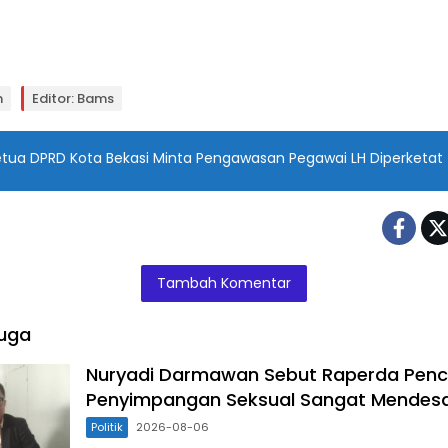
n
Editor: Bams
etua DPRD Kota Bekasi Minta Pengawasan Pegawai LH Diperketat
Tambah Komentar
uga
Nuryadi Darmawan Sebut Raperda Pen
Penyimpangan Seksual Sangat Mendes
Politik
2026-08-06