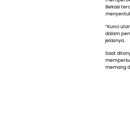
Bekasi ter
menyentuh 
“Kunci ut
dalam peng
jelasnya.
Saat ditan
memperluas
memang dip