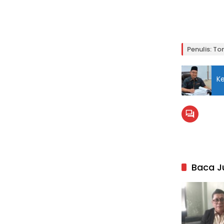
Penulis: To
K
Baca J