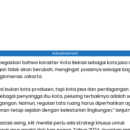
Advertisement
negaskan bahwa karakter Kota Bekasi sebagai kota jasa
n tidak akan berubah, mengingat posisinya sebagai bag
glomerasi Jakarta.
si bukan kota produsen, tapi kota jasa dan perdagangan
sebagai penyangga ibu kota, peluang terbaiknya adalah s
angan. Namun, regulasi tata ruang harus diperhatikan a
n tetap sejalan dengan kelestarian lingkungan,” lanjut
estasi asing, Alit menilai perlu ada strategi khusus untuk
r arus modal dari luar negeri. Tahun 2024, investasi asi