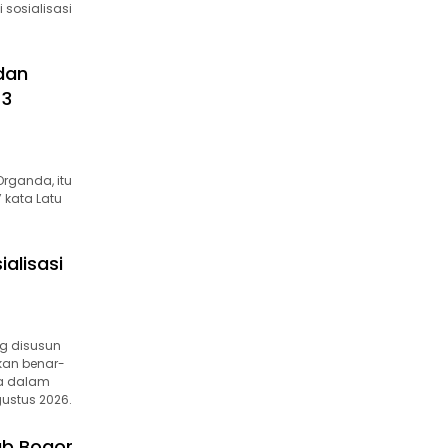
 sosialisasi
 dan
 3
rganda, itu
 kata Latu
alisasi
g disusun
kan benar-
ia dalam
ustus 2026.
ab Bogor