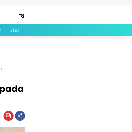
n
Esai
n
s pada