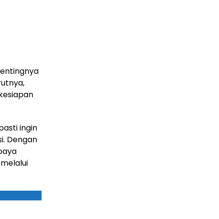
pentingnya
rutnya,
 kesiapan
asti ingin
si. Dengan
upaya
 melalui