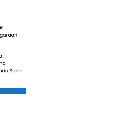
as
ggaraan
a
ama
ada Senin