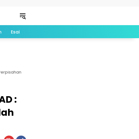
n
Esai
 Perpisahan
AD :
lah