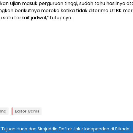
kan Ujian masuk perguruan tinggi, sudah tahu hasilnya at
ngkah berikutnya mereka ketika tidak diterima UTBK me
 satu terkait jadwal,” tutupnya.
alma
Editor: Bams
i Tujuan Huda dan Sirojuddin Daftar Jalur Independen di Pilkada