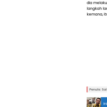
dia melaku
langkah la
kemana, itu
Penulis: S
In