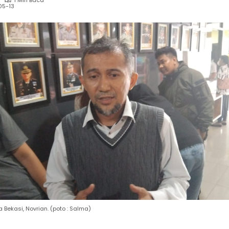
1 Min Baca
05-13
 Bekasi, Novrian. (poto : Salma)