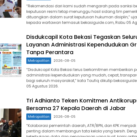
“Rekomendasi dari kami sudah mengarah pada sanksi b
keputusan resmi tetap menunggu hasil sidang tim pemer
dituangkan dalam surat keputusan hukuman disiplin,” uja
kepada wartawan termasuk bekasiguide.com, Rabu 05 Ag
Disdukcapil Kota Bekasi Tegaskan Selur
Layanan Administrasi Kependudukan Gr
Tanpa Perantara
Metropolitan
2026-08-05
“Disdukcapil Kota Bekasi terus berkomitmen memberikan 
administrasi kependudukan yang mudah, cepat, transpara
bagi seluruh masyarakat,” kata Taufiq dikutip bekasiguid
05 Agustus 2026.
Tri Adhianto Teken Komitmen Antikorup
Bersama 27 Kepala Daerah di Jabar
Metropolitan
2026-08-05
“Kolaborasi pemerintah daerah, ATR/BPN, dan KPK menjadi
penting dalam membangun tata kelola yang bersih. Den
keterbukaan data dan pengawasan yang kuat, kami optim