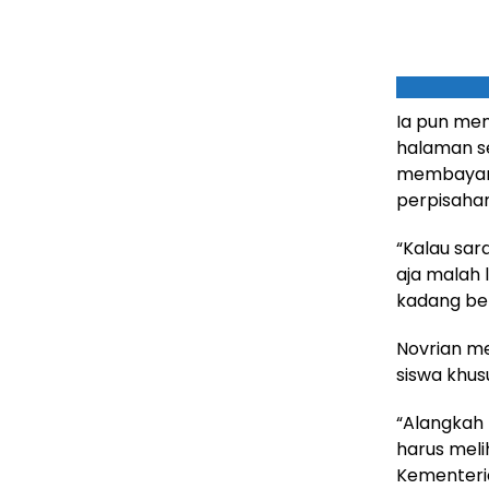
Ia pun men
halaman se
membayar 
perpisaha
“Kalau sar
aja malah 
kadang beb
Novrian m
siswa khus
“Alangkah
harus meli
Kementeria