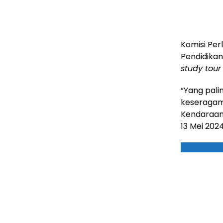
Komisi Per
Pendidikan
study tour
“Yang pali
keseragam
Kendaraann
13 Mei 2024