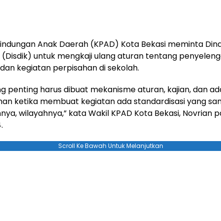
lindungan Anak Daerah (KPAD) Kota Bekasi meminta Din
 (Disdik) untuk mengkaji ulang aturan tentang penyelen
dan kegiatan perpisahan di sekolah.
ng penting harus dibuat mekanisme aturan, kajian, dan ad
an ketika membuat kegiatan ada standardisasi yang s
ya, wilayahnya,” kata Wakil KPAD Kota Bekasi, Novrian p
.
Scroll Ke Bawah Untuk Melanjutkan