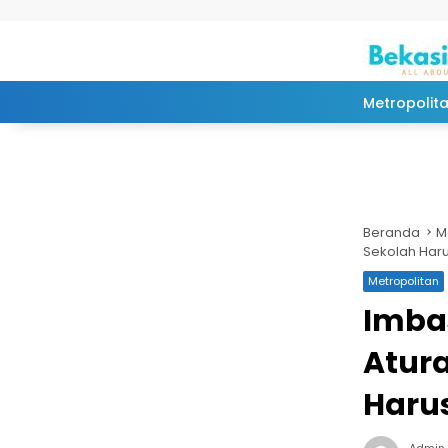
Langsung ke konten
Metropolit
Beranda
M
Sekolah Haru
Metropolitan
Imbas
Atura
Harus