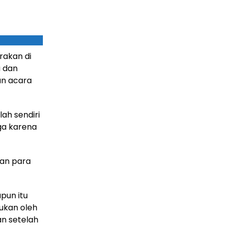
rakan di
a dan
n acara
lah sendiri
uga karena
an para
pun itu
kukan oleh
an setelah