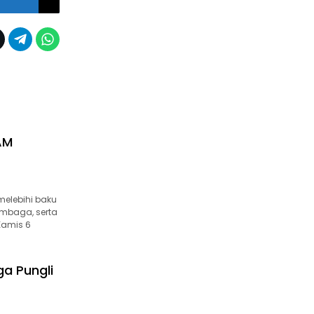
AM
melebihi baku
tembaga, serta
 Kamis 6
a Pungli