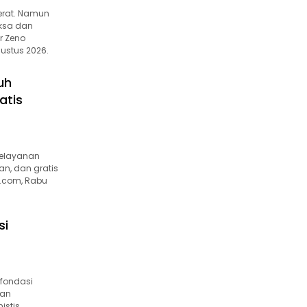
erat. Namun
iksa dan
r Zeno
ustus 2026.
uh
atis
pelayanan
n, dan gratis
e.com, Rabu
si
 fondasi
gan
istis