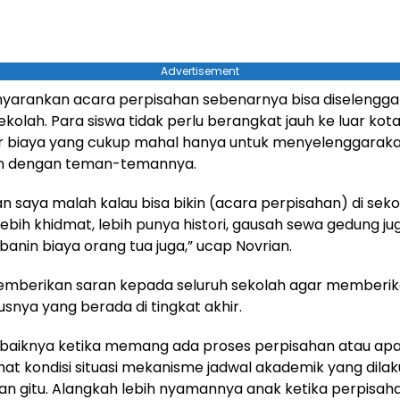
Advertisement
yarankan acara perpisahan sebenarnya bisa diselengga
kolah. Para siswa tidak perlu berangkat jauh ke luar kot
biaya yang cukup mahal hanya untuk menyelenggaraka
n dengan teman-temannya.
an saya malah kalau bisa bikin (acara perpisahan) di seko
lebih khidmat, lebih punya histori, gausah sewa gedung j
anin biaya orang tua juga,” ucap Novrian.
emberikan saran kepada seluruh sekolah agar memberik
usnya yang berada di tingkat akhir.
 baiknya ketika memang ada proses perpisahan atau apa
hat kondisi situasi mekanisme jadwal akademik yang dila
n gitu. Alangkah lebih nyamannya anak ketika perpisah