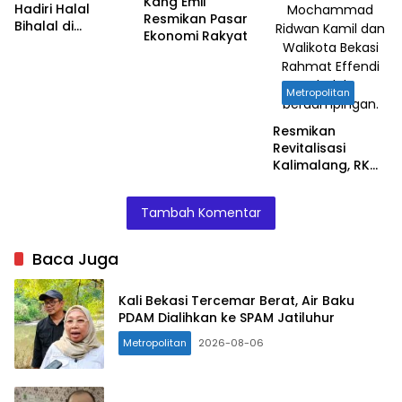
Kang Emil
Hadiri Halal
Mochammad
Resmikan Pasar
Bihalal di
Ridwan Kamil dan
Ekonomi Rakyat
Gedung Sate
Walikota Bekasi
Rahmat Effendi
duduk
Metropolitan
berdampingan.
Resmikan
Revitalisasi
Kalimalang, RK
dan Pepen Saling
Lempar Pujian
Tambah Komentar
dan Sindir
Baca Juga
Kali Bekasi Tercemar Berat, Air Baku
PDAM Dialihkan ke SPAM Jatiluhur
Metropolitan
2026-08-06