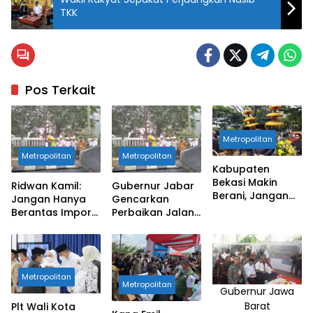
TKK
Pos Terkait
Metropolitan
Metropolitan
Metropolitan
Kabupaten
Bekasi Makin
Ridwan Kamil:
Gubernur Jabar
Berani, Jangan
Jangan Hanya
Gencarkan
Lupa Bahagia
Berantas Impor
Perbaikan Jalan,
Barang Bekas
Pastikan Mudik
Ilegal
Lebaran Lancar
Metropolitan
Metropolitan
Gubernur Jawa
Barat
Plt Wali Kota