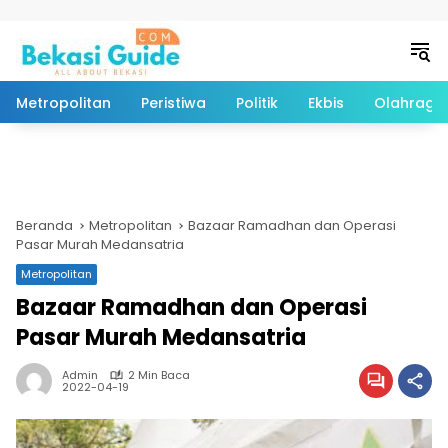
Langsung ke konten
Metropolitan
Peristiwa
Politik
Ekbis
Olahraga
Beranda
Metropolitan
Bazaar Ramadhan dan Operasi
Pasar Murah Medansatria
Metropolitan
Bazaar Ramadhan dan Operasi
Pasar Murah Medansatria
Admin
2 Min Baca
2022-04-19