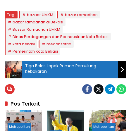
Tag:
bazaar UMKM
bazar ramadhan
bazar ramadhan di Bekasi
Bazzar Ramadhan UMKM
Dinas Perdagangan dan Perindustrian Kota Bekasi
kota bekasi
medansatria
Pemerintah Kota Bekasi
Tiga Belas Lapak Rumah Pemulung
Kebakaran
Pos Terkait
Metropolitan
Metropolitan