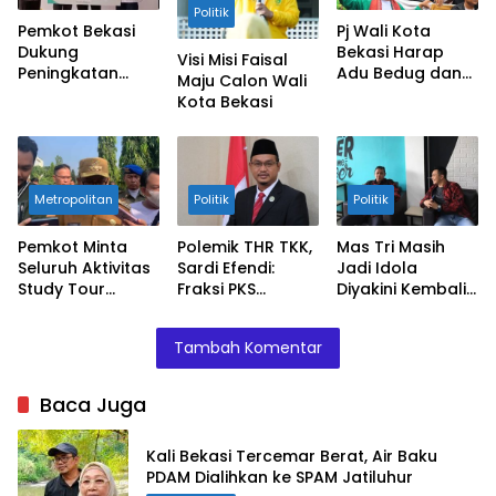
Politik
Pemkot Bekasi
Pj Wali Kota
Dukung
Bekasi Harap
Visi Misi Faisal
Peningkatan
Adu Bedug dan
Maju Calon Wali
Ekonomi UMKM
Dondang jadi
Kota Bekasi
oleh Bank
Ajang Silaturahmi
Syariah
Indonesia
Metropolitan
Politik
Politik
Pemkot Minta
Polemik THR TKK,
Mas Tri Masih
Seluruh Aktivitas
Sardi Efendi:
Jadi Idola
Study Tour
Fraksi PKS
Diyakini Kembali
Ditunda
Dorong Pemkot
Pimpin Kota
Segera Cairkan
Bekasi
Tambah Komentar
Baca Juga
Kali Bekasi Tercemar Berat, Air Baku
PDAM Dialihkan ke SPAM Jatiluhur