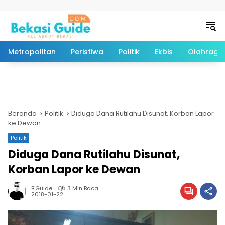
Langsung ke konten
Metropolitan
Peristiwa
Politik
Ekbis
Olahraga
Beranda
Politik
Diduga Dana Rutilahu Disunat, Korban Lapor
ke Dewan
Politik
Diduga Dana Rutilahu Disunat,
Korban Lapor ke Dewan
B'Guide
3 Min Baca
2018-01-22