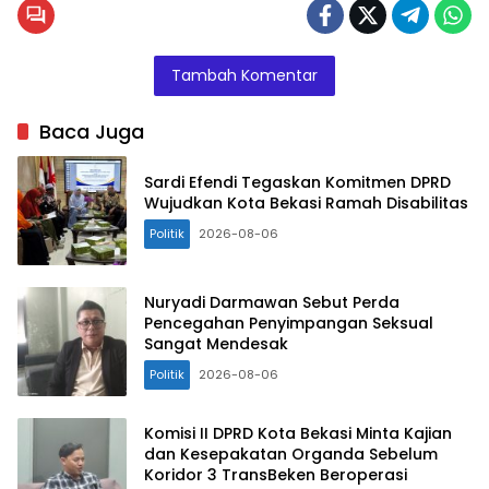
PDI
Perjuangan,
Soleman
Tambah Komentar
dan Ketua
Komisi I
Baca Juga
DPRD
Kabupaten
Sardi Efendi Tegaskan Komitmen DPRD
Bekasi, Yudi
Wujudkan Kota Bekasi Ramah Disabilitas
Darmansyah
Politik
2026-08-06
menerima
laporan
warga
Nuryadi Darmawan Sebut Perda
Pencegahan Penyimpangan Seksual
penerima
Sangat Mendesak
dana
Politik
2026-08-06
Rutilahu
yang diduga
di potong
Komisi II DPRD Kota Bekasi Minta Kajian
dan Kesepakatan Organda Sebelum
oleh
Koridor 3 TransBeken Beroperasi
pelaksana