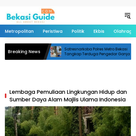
Langsung ke konten
Metropolitan
Peristiwa
Politik
Ekbis
Olahraga
Lindi, Jalan Siliwangi
Satresnarkoba Polres Metro Bekasi
Breaking News
n hingga Sebabkan
Tangkap Terduga Pengedar Ganja
Lembaga Pemuliaan Lingkungan Hidup dan
Sumber Daya Alam Majlis Ulama Indonesia