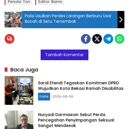
Penulis: Ton
Editor: Bams
Polisi Usulkan Perdes Larangan Berburu Usai
Bocah di Setu Tertembak
Tambah Komentar
Baca Juga
Sardi Efendi Tegaskan Komitmen DPRD
Wujudkan Kota Bekasi Ramah Disabilitas
Politik
2026-08-06
Nuryadi Darmawan Sebut Perda
Pencegahan Penyimpangan Seksual
Sangat Mendesak