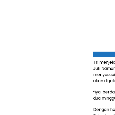
Tri menjel
Juli. Namu
menyesuai
akan digel
“Iya, berd
dua minggu 
Dengan ha