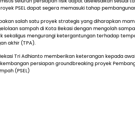
mistis seluruh persiapan fisik dapat diselesaikan sesuai t
proyek PSEL dapat segera memasuki tahap pembanguna
pakan salah satu proyek strategis yang diharapkan mam
ngelolaan sampah di Kota Bekasi dengan mengolah sampa
trik sekaligus mengurangi ketergantungan terhadap temp
n akhir (TPA).
 Bekasi Tri Adhianto memberikan keterangan kepada awa
rkembangan persiapan groundbreaking proyek Pembangki
mpah (PSEL)