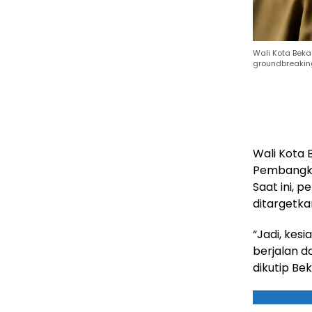
Wali Kota Bek
groundbreakin
Wali Kota 
Pembangkit
Saat ini, 
ditargetka
“Jadi, kes
berjalan da
dikutip Bek