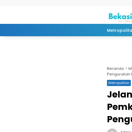
Langsung ke konten
Metropolit
Beranda
M
Pengurukan 
Metropolitan
Jelan
Pemk
Peng