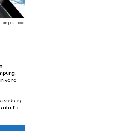
ngan persiapan
n
ampung.
an yang
ya sedang
 kata Tri