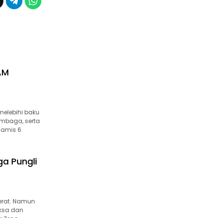
AM
melebihi baku
tembaga, serta
 Kamis 6
a Pungli
erat. Namun
iksa dan