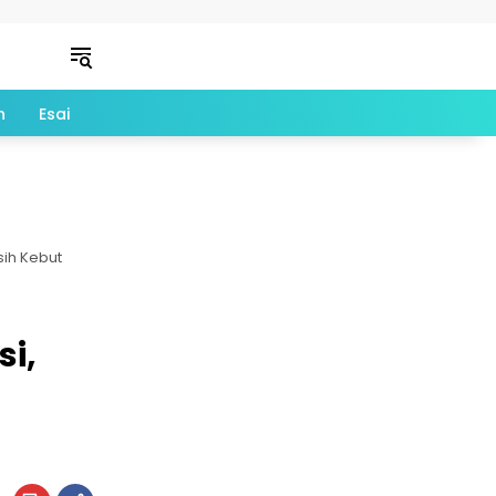
n
Esai
sih Kebut
i,