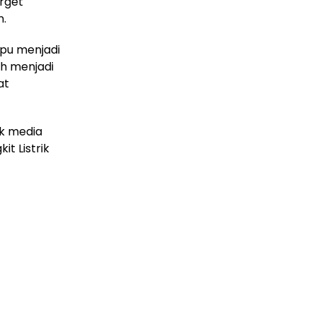
arget
n.
pu menjadi
h menjadi
at
k media
t Listrik