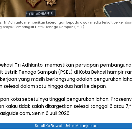
asi Tri Adhianto memberikan keterangan kepada awak media terkait perkemba
g proyek Pembangkit Listrik Tenaga Sampah (PSEL)
Bekasi, Tri Adhianto, memastikan persiapan pembanguna
 Listrik Tenaga Sampah (PSEL) di Kota Bekasi hampir r
pekerjaan yang masih berlangsung adalah pengurukan lah
n selesai dalam satu hingga dua hari ke depan.
iapan kota sebetulnya tinggal pengurukan lahan. Prosesn
n kalau tidak salah ditargetkan selesai tanggal 6 atau 7,”
asiguide.com, Senin 6 Juli 2026.
Scroll Ke Bawah Untuk Melanjutkan