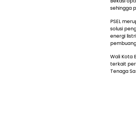
Bekasi opti
sehingga 
PSEL meru
solusi pe
energi lis
pembuanga
Wali Kota
terkait pe
Tenaga Sa