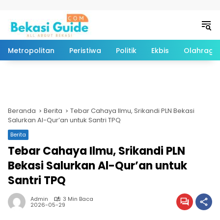
Langsung ke konten
Metropolitan
Peristiwa
Politik
Ekbis
Olahraga
Beranda
Berita
Tebar Cahaya Ilmu, Srikandi PLN Bekasi
Salurkan Al-Qur’an untuk Santri TPQ
Berita
Tebar Cahaya Ilmu, Srikandi PLN
Bekasi Salurkan Al-Qur’an untuk
Santri TPQ
Admin
3 Min Baca
2026-05-29