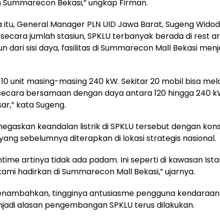
n Summarecon Bekasi,” ungkap Firman.
itu, General Manager PLN UID Jawa Barat, Sugeng Widod
ecara jumlah stasiun, SPKLU terbanyak berada di rest a
n dari sisi daya, fasilitas di Summarecon Mall Bekasi men
da 10 unit masing-masing 240 kW. Sekitar 20 mobil bisa me
secara bersamaan dengan daya antara 120 hingga 240 kW
ar,” kata Sugeng.
negaskan keandalan listrik di SPKLU tersebut dengan kon
ang sebelumnya diterapkan di lokasi strategis nasional.
time artinya tidak ada padam. Ini seperti di kawasan Ist
ami hadirkan di Summarecon Mall Bekasi,” ujarnya.
ambahkan, tingginya antusiasme pengguna kendaraan li
jadi alasan pengembangan SPKLU terus dilakukan.