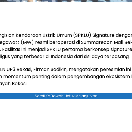
ngisian Kendaraan Listrik Umum (SPKLU) Signature denga
megawatt (MW) resmi beroperasi di Summarecon Mall Bek
. Fasilitas ini menjadi SPKLU pertama berkonsep signatur
igus yang terbesar di Indonesia dari sisi daya terpasang.
N UP3 Bekasi, Firman Sadikin, mengatakan peresmian ini
n momentum penting dalam pengembangan ekosistem 
ilayah Bekasi.
Scroll Ke Bawah Untuk Melanjutkan