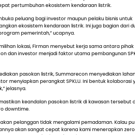
at pertumbuhan ekosistem kendaraan listrik.
uka peluang bagi investor maupun pelaku bisnis untuk
kan ekosistem kendaraan listrik. Ini juga bagian dari 
program pemerintah,” ucapnya.
milihan lokasi, Firman menyebut kerja sama antara pihak
n dan investor menjadi faktor utama pembangunan SP
ediakan pasokan listrik, Summarecon menyediakan lahan
stor menyiapkan perangkat SPKLU. Ini bentuk kolaborasi 
,” jelasnya.
mastikan keandalan pasokan listrik di kawasan tersebut
ro downtime.
hakan pelanggan tidak mengalami pemadaman. Kalau pun 
nnya akan sangat cepat karena kami menerapkan zer