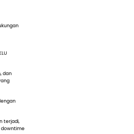
dukungan
KLU
, dan
yang
 dengan
terjadi,
o downtime