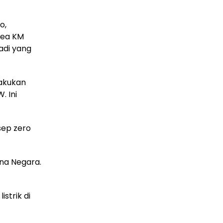
o,
rea KM
jadi yang
lakukan
. Ini
sep zero
ana Negara.
strik di