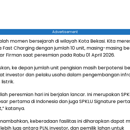
Advertisement
adalah momen bersejarah di wilayah Kota Bekasi. Kita mer
a Fast Charging dengan jumlah 10 unit, masing-masing be
jar Firman saat peresmian pada Rabu 01 April 2026.
skan, ke depan jumlah unit pengisian masih berpotensi 
nat investor dan pelaku usaha dalam pengembangan infr
istrik.
llah peresmian hari ini berjalan lancar. Ini merupakan S
sar pertama di Indonesia dan juga SPKLU Signature pert
,” katanya.
nambahkan, keberadaan fasilitas ini diharapkan dapat
lebih luas antara PLN, investor, dan pemilik lahan untuk