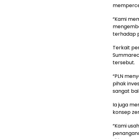
mempercep
“Kami memb
mengembang
terhadap 
Terkait pe
Summareco
tersebut.
“PLN meny
pihak inve
sangat baik
Ia juga me
konsep ze
“Kami usa
penangana