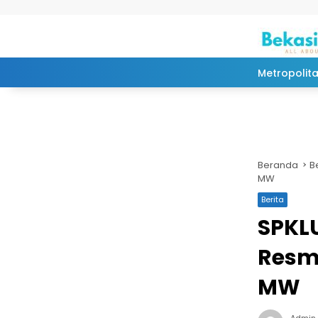
Langsung ke konten
Metropolit
Beranda
B
MW
Berita
SPKLU
Resmi
MW