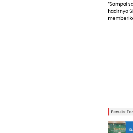
“Sampai sa
hadirnya S
memberikan
Penulis: To
Su