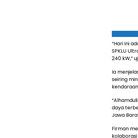
“Hari ini 
SPKLU Ultr
240 kW,” u
Ia menjela
seiring mi
kendaraan l
“Alhamduli
daya terbe
Jawa Barat
Firman me
kolaborasi 