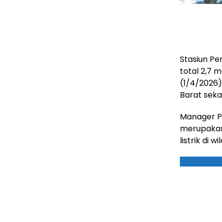
Stasiun Pe
total 2,7 
(1/4/2026)
Barat sekal
Manager PL
merupaka
listrik di w