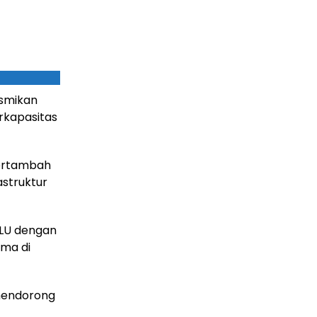
esmikan
rkapasitas
bertambah
astruktur
PKLU dengan
ama di
 mendorong