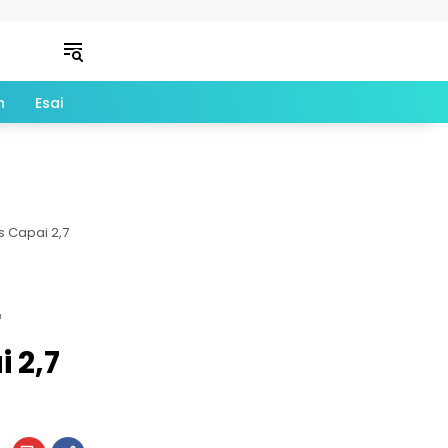
n
Esai
s Capai 2,7
r
 2,7