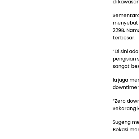
di kawasa
Sementara 
menyebut s
229B. Namu
terbesar.
“Di sini a
pengisian 
sangat bes
Ia juga me
downtime y
“Zero down
Sekarang k
Sugeng men
Bekasi men