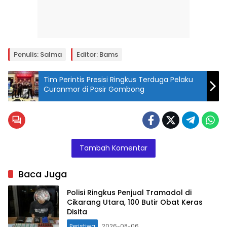
Penulis: Salma
Editor: Bams
Tim Perintis Presisi Ringkus Terduga Pelaku
Curanmor di Pasir Gombong
Tambah Komentar
Baca Juga
Polisi Ringkus Penjual Tramadol di
Cikarang Utara, 100 Butir Obat Keras
Disita
Peristiwa
2026-08-06