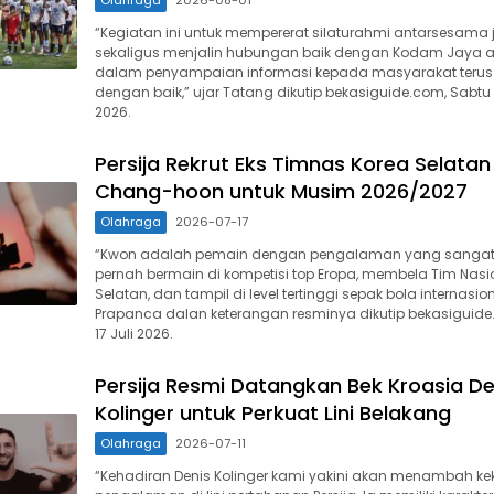
“Kegiatan ini untuk mempererat silaturahmi antarsesama j
sekaligus menjalin hubungan baik dengan Kodam Jaya ag
dalam penyampaian informasi kepada masyarakat terus t
dengan baik,” ujar Tatang dikutip bekasiguide.com, Sabtu
2026.
Persija Rekrut Eks Timnas Korea Selata
Chang-hoon untuk Musim 2026/2027
Olahraga
2026-07-17
“Kwon adalah pemain dengan pengalaman yang sangat 
pernah bermain di kompetisi top Eropa, membela Tim Nasi
Selatan, dan tampil di level tertinggi sepak bola internasion
Prapanca dalan keterangan resminya dikutip bekasiguid
17 Juli 2026.
Persija Resmi Datangkan Bek Kroasia De
Kolinger untuk Perkuat Lini Belakang
Olahraga
2026-07-11
“Kehadiran Denis Kolinger kami yakini akan menambah k