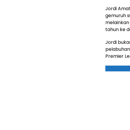
Jordi Ama
gemuruh su
melainkan
tahun ke d
Jordi buka
pelabuhan
Premier Le