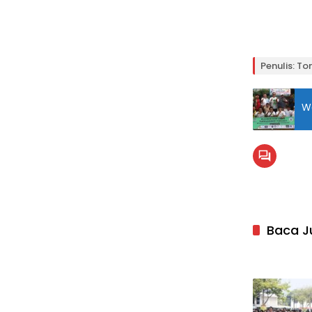
Penulis: To
Wa
Baca J