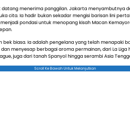
t datang menerima panggilan. Jakarta menyambutnya 
ka cita. Ia hadir bukan sekadar mengisi barisan lini pert
 menjadi pondasi untuk menopang kisah Macan Kemayor
epan.
n bek biasa. Ia adalah pengelana yang telah menapaki b
 dan menyesap berbagai aroma permainan, dari La Liga 
ague, juga dari tanah Spanyol hingga serambi Asia Tengg
Scroll Ke Bawah Untuk Melanjutkan