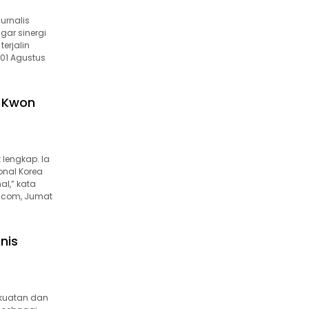
urnalis
ar sinergi
erjalin
 01 Agustus
n Kwon
lengkap. Ia
onal Korea
al,” kata
e.com, Jumat
nis
ekuatan dan