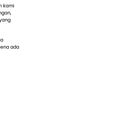
an kami
ngan,
 yang
ja
rena ada