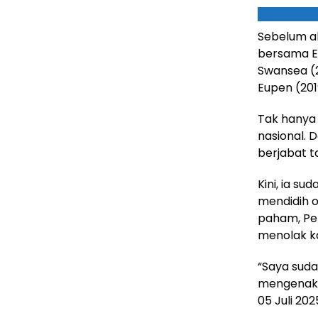
Sebelum ak
bersama Es
Swansea (2
Eupen (201
Tak hanya 
nasional. 
berjabat 
Kini, ia su
mendidih o
paham, Per
menolak ka
“Saya suda
mengenakan
05 Juli 202