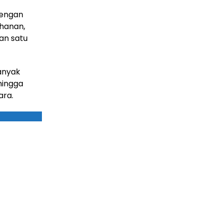
dengan
ahanan,
an satu
anyak
hingga
ara.