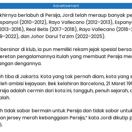
Advertisement
hirnya berlabuh di Persija, Jordi telah meraup banyak 
panyol (2010–2012), Rayo Vallecano (2012–2013), Espanyo
013–2018), Real Betis (2017–2018), Rayo Vallecano (2018–
9–2022), dan Johor Darul Ta’zim (2022–2025).
bersinar di klub, ia pun memiliki rekam jejak spesial bers
Deretan pengalamannya itulah yang membuat Persija mem
tangan dengannya.
dah tiba di Jakarta. Kota yang tak pernah diam, kota yang 
leh ambisi kejayaan. Bek kelahiran Barcelona, 21 Maret 199
sija adalah cermin dari kota ini, tangguh, penuh sejarah, 
lah.
h tidak sabar bermain untuk Persija dan tidak sabar untu
 jersey merah kebanggaan Persija,” kata Jordi dikutip 
5.