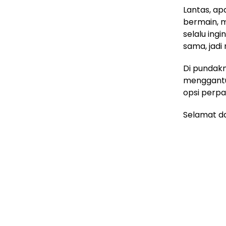
Lantas, ap
bermain, m
selalu ing
sama, jadi 
Di pundakn
menggantu
opsi perpa
Selamat da