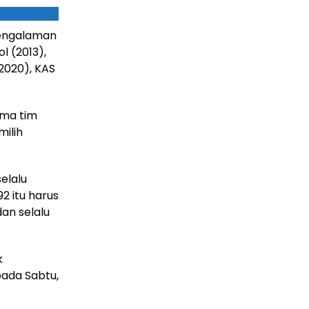
pengalaman
l (2013),
2020), KAS
ama tim
ilih
selalu
2 itu harus
dan selalu
k
pada Sabtu,