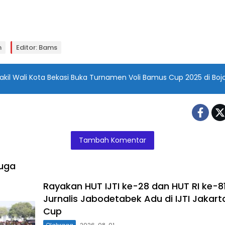
n
Editor: Bams
kil Wali Kota Bekasi Buka Turnamen Voli Bamus Cup 2025 di Boj
Tambah Komentar
uga
Rayakan HUT IJTI ke-28 dan HUT RI ke-81
Jurnalis Jabodetabek Adu di IJTI Jakart
Cup
Olahraga
2026-08-01