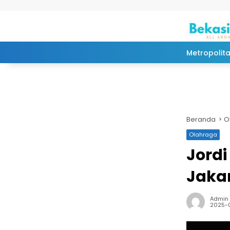
Langsung ke konten
Metropolit
Beranda
O
Olahraga
Jordi
Jaka
Admin
2025-