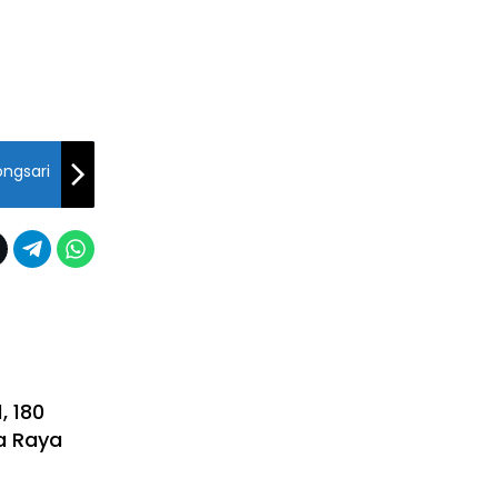
ongsari
, 180
a Raya