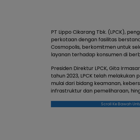
PT Lippo Cikarang Tbk. (LPCK), pe
perkotaan dengan fasilitas berstand
Cosmopolis, berkomitmen untuk sel
layanan terhadap konsumen di berb
Presiden Direktur LPCK, Gita Irma
tahun 2023, LPCK telah melakukan p
mulai dari bidang keamanan, kebers
infrastruktur dan pemeliharaan, hi
Scroll Ke Bawah Unt