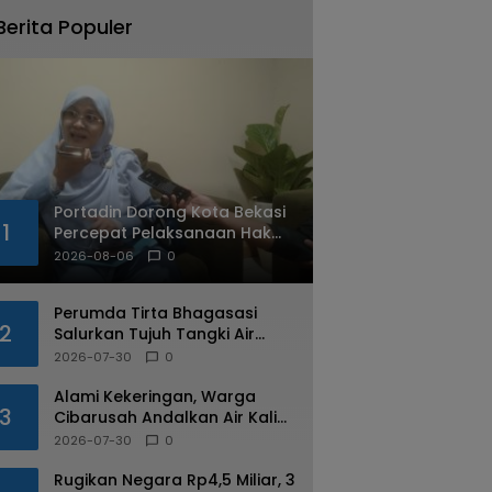
Berita Populer
Portadin Dorong Kota Bekasi
1
Percepat Pelaksanaan Hak
Konsesi Disabilitas
2026-08-06
0
Perumda Tirta Bhagasasi
2
Salurkan Tujuh Tangki Air
Untuk Desa Yang Alami
2026-07-30
0
Kekeringan di Cibarusah
Alami Kekeringan, Warga
3
Cibarusah Andalkan Air Kali
dan Bantuan Tangki
2026-07-30
0
Rugikan Negara Rp4,5 Miliar, 3