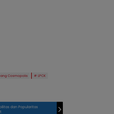
arang Cosmopolis
LPCK
litas dan Popularitas
t