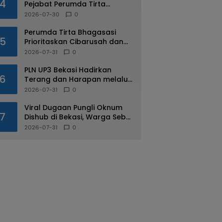
4
Pejabat Perumda Tirta
Bhagasasi Ditahan Kejari
2026-07-30
0
Perumda Tirta Bhagasasi
5
Prioritaskan Cibarusah dan
Bojongmangu dalam
2026-07-31
0
Distribusi Air Bersih
PLN UP3 Bekasi Hadirkan
6
Terang dan Harapan melalui
Program Light Up The Dream
2026-07-31
0
bagi Warga Margahayu
Viral Dugaan Pungli Oknum
7
Dishub di Bekasi, Warga Sebut
Praktik Diduga Sudah
2026-07-31
0
Berulang