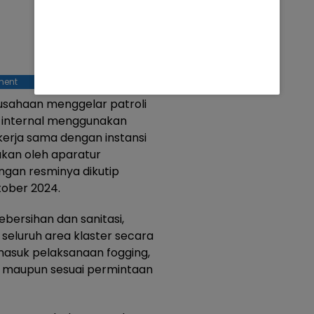
ment
usahaan menggelar patroli
a internal menggunakan
erja sama dengan instansi
kan oleh aparatur
ngan resminya dikutip
tober 2024.
ebersihan dan sanitasi,
 seluruh area klaster secara
rmasuk pelaksanaan fogging,
a maupun sesuai permintaan