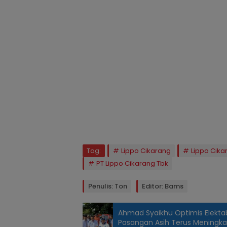
Tag:
Lippo Cikarang
Lippo Cik
PT Lippo Cikarang Tbk
Penulis: Ton
Editor: Bams
Ahmad Syaikhu Optimis Elektabi
Pasangan Asih Terus Meningka