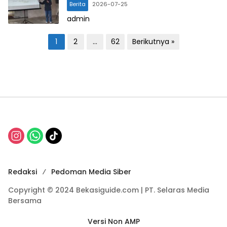
Berita
2026-07-25
admin
P
1
2
…
62
Berikutnya »
a
g
i
n
a
s
i
p
Redaksi
Pedoman Media Siber
o
Copyright © 2024 Bekasiguide.com | PT. Selaras Media
s
Bersama
Versi Non AMP