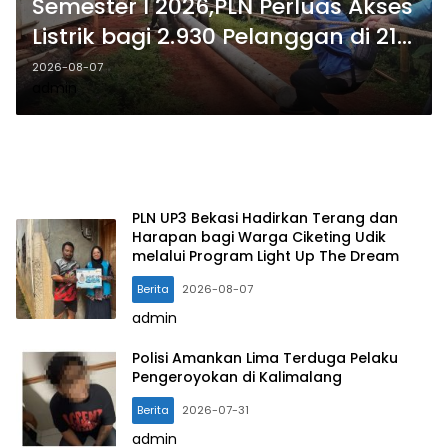
Semester I 2026,PLN Perluas Akses
Listrik bagi 2.930 Pelanggan di 210
Lokasi se-Jawa Barat
2026-08-07
admin
PLN UP3 Bekasi Hadirkan Terang dan
Harapan bagi Warga Ciketing Udik
melalui Program Light Up The Dream
Berita
2026-08-07
admin
Polisi Amankan Lima Terduga Pelaku
Pengeroyokan di Kalimalang
Berita
2026-07-31
admin