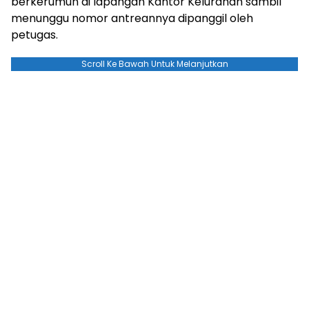
berkerumun di lapangan Kantor Kelurahan sambil
menunggu nomor antreannya dipanggil oleh
petugas.
Scroll Ke Bawah Untuk Melanjutkan