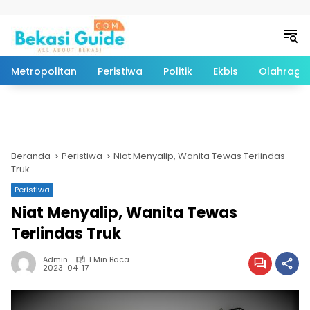
Langsung ke konten
Metropolitan
Peristiwa
Politik
Ekbis
Olahraga
Beranda
Peristiwa
Niat Menyalip, Wanita Tewas Terlindas
Truk
Peristiwa
Niat Menyalip, Wanita Tewas
Terlindas Truk
Admin
1 Min Baca
2023-04-17