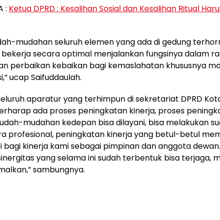
 :
Ketua DPRD : Kesalihan Sosial dan Kesalihan Ritual Haru
ah-mudahan seluruh elemen yang ada di gedung terhorm
 bekerja secara optimal menjalankan fungsinya dalam r
n perbaikan kebaikan bagi kemaslahatan khususnya m
i,” ucap Saifuddaulah.
seluruh aparatur yang terhimpun di sekretariat DPRD Kota
rharap ada proses peningkatan kinerja, proses peningk
udah-mudahan kedepan bisa dilayani, bisa melakukan su
a profesional, peningkatan kinerja yang betul-betul me
i bagi kinerja kami sebagai pimpinan dan anggota dewa
nergitas yang selama ini sudah terbentuk bisa terjaga, 
imalkan,” sambungnya.