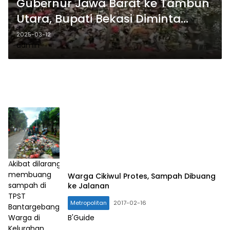
Gubernur Jawa Barat ke Tambun
Utara, Bupati Bekasi Diminta
Terjun Langsung Tangani
2025-03-12
admin
Bantaran Kali Babelan
Akibat dilarang
membuang
Warga Cikiwul Protes, Sampah Dibuang
sampah di
ke Jalanan
TPST
Metropolitan
2017-02-16
Bantargebang,
Warga di
B'Guide
Kelurahan