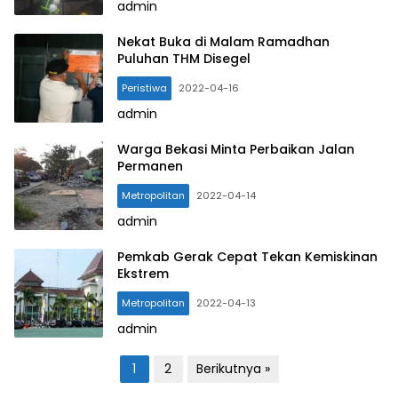
admin
Nekat Buka di Malam Ramadhan
Puluhan THM Disegel
Peristiwa
2022-04-16
admin
Warga Bekasi Minta Perbaikan Jalan
Permanen
Metropolitan
2022-04-14
admin
Pemkab Gerak Cepat Tekan Kemiskinan
Ekstrem
Metropolitan
2022-04-13
admin
P
1
2
Berikutnya »
a