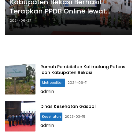
Kabupaten Bekasi Berhasil
Terapkan PPDB Online lewat
Aplikasi Layanan Publik
2024-06-27
admin
Rumah Pembibitan Kalimalang Potensi
Icon Kabupaten Bekasi
Metropolitan
2024-06-11
admin
Dinas Kesehatan Gaspol
Kesehatan
2023-03-15
admin