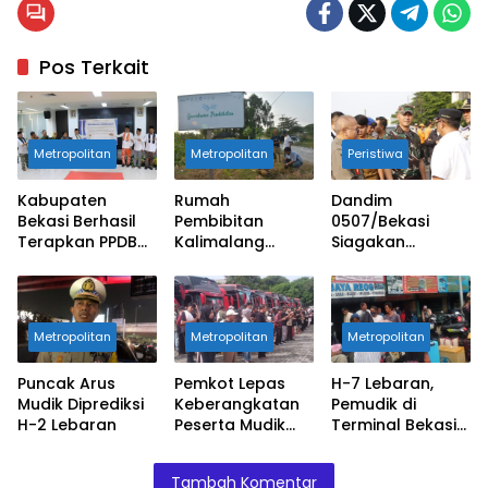
Pos Terkait
Metropolitan
Metropolitan
Peristiwa
Kabupaten
Rumah
Dandim
Bekasi Berhasil
Pembibitan
0507/Bekasi
Terapkan PPDB
Kalimalang
Siagakan
Online lewat
Potensi Icon
Personilnya
Aplikasi Layanan
Kabupaten
Pantau Arus
Publik
Bekasi
Mudik 2024
Metropolitan
Metropolitan
Metropolitan
Puncak Arus
Pemkot Lepas
H-7 Lebaran,
Mudik Diprediksi
Keberangkatan
Pemudik di
H-2 Lebaran
Peserta Mudik
Terminal Bekasi
Gratis
Masih Kondusif
Tambah Komentar