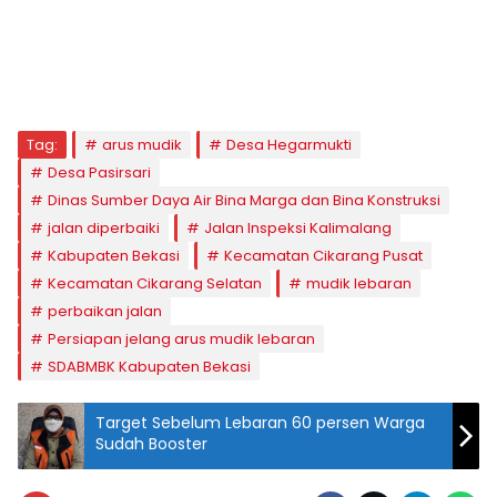
Tag:
arus mudik
Desa Hegarmukti
Desa Pasirsari
Dinas Sumber Daya Air Bina Marga dan Bina Konstruksi
jalan diperbaiki
Jalan Inspeksi Kalimalang
Kabupaten Bekasi
Kecamatan Cikarang Pusat
Kecamatan Cikarang Selatan
mudik lebaran
perbaikan jalan
Persiapan jelang arus mudik lebaran
SDABMBK Kabupaten Bekasi
Target Sebelum Lebaran 60 persen Warga
Sudah Booster