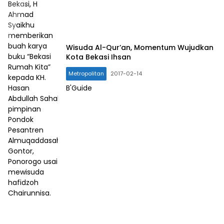
Bekasi, H
Ahmad
Syaikhu
memberikan
buah karya
Wisuda Al-Qur’an, Momentum Wujudkan
buku “Bekasi
Kota Bekasi Ihsan
Rumah Kita”
Metropolitan
2017-02-14
kepada KH.
Hasan
B'Guide
Abdullah Sahal,
pimpinan
Pondok
Pesantren
Almuqaddasah
Gontor,
Ponorogo usai
mewisuda
hafidzoh
Chairunnisa.