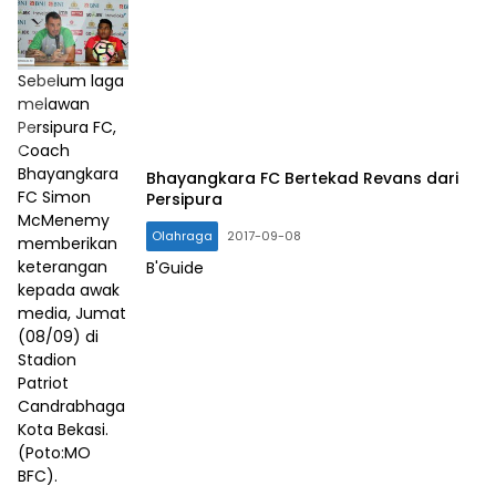
Sebelum laga
melawan
Persipura FC,
Coach
Bhayangkara
Bhayangkara FC Bertekad Revans dari
FC Simon
Persipura
McMenemy
Olahraga
2017-09-08
memberikan
keterangan
B'Guide
kepada awak
media, Jumat
(08/09) di
Stadion
Patriot
Candrabhaga
Kota Bekasi.
(Poto:MO
BFC).