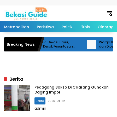
Langsung ke konten
Metropolitan
Peristiwa
Politik
Ekbis
Olahraga
100 Hari Tragedi KRL Bekasi Timur,
Warga Bekasi 
Breaking News
Keluarga Korban Desak Penuntasan
dan Dipenuhi
Investigasi dan Keadilan
Berita
Pedagang Bakso Di Cikarang Gunakan
Daging Impor
Berita
2025-01-22
admin