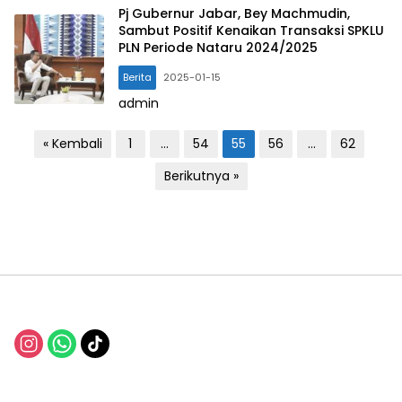
Pj Gubernur Jabar, Bey Machmudin,
Sambut Positif Kenaikan Transaksi SPKLU
PLN Periode Nataru 2024/2025
Berita
2025-01-15
admin
P
« Kembali
1
…
54
55
56
…
62
a
Berikutnya »
g
i
n
a
s
i
p
o