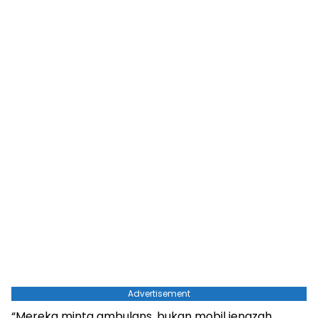
Advertisement
“Mereka minta ambulans, bukan mobil jenazah,