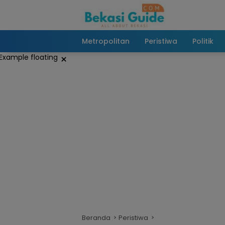
Langsung
ke
konten
Metropolitan
Peristiwa
Politik
×
Beranda
Peristiwa