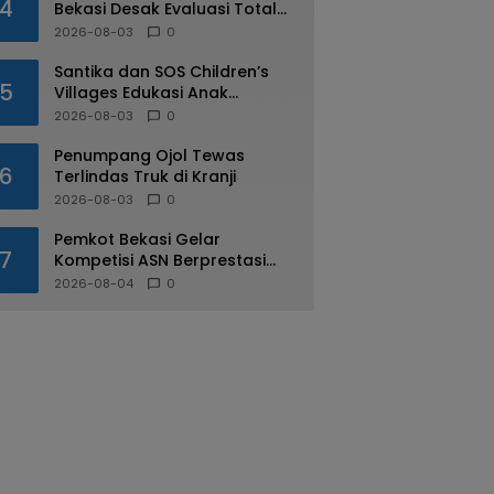
4
Bekasi Desak Evaluasi Total
Usai Dugaan Pungli Oknum
2026-08-03
0
Dishub Viral
Santika dan SOS Children’s
5
Villages Edukasi Anak
Mengenal Industri Perhotelan
2026-08-03
0
Penumpang Ojol Tewas
6
Terlindas Truk di Kranji
2026-08-03
0
Pemkot Bekasi Gelar
7
Kompetisi ASN Berprestasi
pada HUT RI ke-81
2026-08-04
0