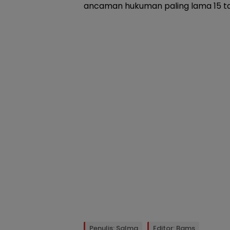
ancaman hukuman paling lama 15 ta
Penulis: Salma
Editor: Bams