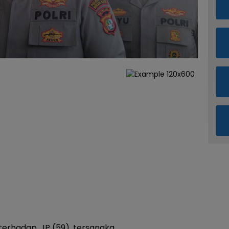
 terhadap, JP (59), tersangka