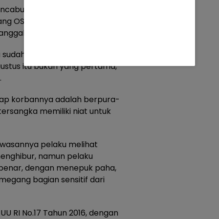
mencabuli anak muridnya N (15)
uang OSIS. Perbuatan tersebut
nggal 14 Agustus 2025 lalu.
sudah tiga kali melakukan
agustus itu bukan yang pertama,
.
ap korbannya adalah berpura-
 tersangka memiliki niat untuk
wasannya pelaku melihat
enghibur, namun pelaku
 benar, dengan menepuk paha,
egang bagian sensitif dari
2 UU RI No.17 Tahun 2016, dengan