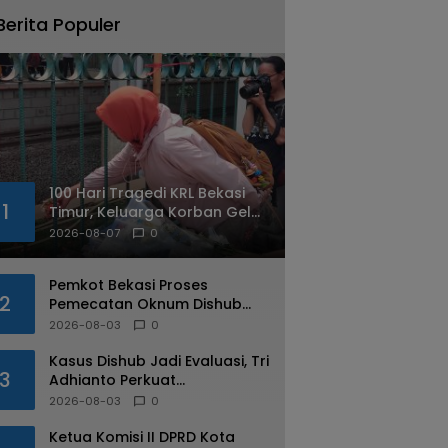
Berita Populer
100 Hari Tragedi KRL Bekasi
1
Timur, Keluarga Korban Gelar
Doa Bersama dan Tabur
2026-08-07
0
Bunga
Pemkot Bekasi Proses
2
Pemecatan Oknum Dishub
Yang Diduga Lakukan Pungli
2026-08-03
0
ke Sopir Truk
Kasus Dishub Jadi Evaluasi, Tri
3
Adhianto Perkuat
Pengawasan Aparatur
2026-08-03
0
Ketua Komisi II DPRD Kota