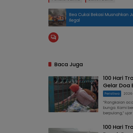
Bea Cukai Bekasi Musnahkan J
Ilegal
Baca Juga
100 Hari Tr
Gelar Doa
Peristiwa
2026
“Rangkaian aca
bunga. Kami be
berpulang,” uja
100 Hari Tr