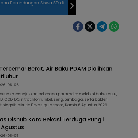
aan Perundungan Siswa SD di
 Tercemar Berat, Air Baku PDAM Dialihkan
tiluhur
026-08-06
ratorium menunjukkan beberapa parameter melebihi baku mutu,
 COD, DO, nitrat, klorin, nikel, seng, tembaga, serta bakteri
watiningsih dikutip Bekasiguidecom, Kamis 6 Agustus 2026.
as Dishub Kota Bekasi Terduga Pungli
3 Agustus
026-08-05