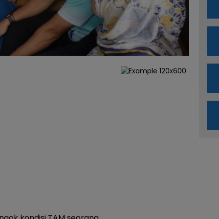
engok kondisi TAM seorang