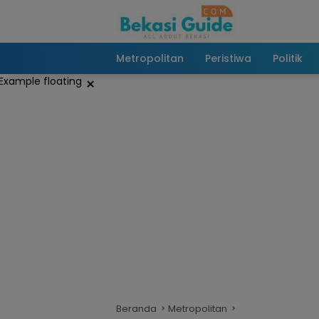
Langsung
ke
konten
Metropolitan
Peristiwa
Politik
×
Beranda
Metropolitan