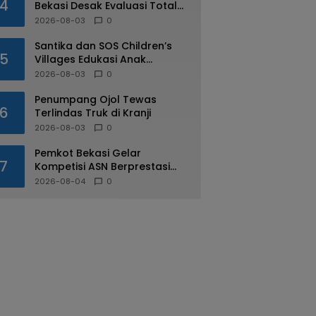
4
Bekasi Desak Evaluasi Total
Usai Dugaan Pungli Oknum
2026-08-03
0
Dishub Viral
Santika dan SOS Children’s
5
Villages Edukasi Anak
Mengenal Industri Perhotelan
2026-08-03
0
Penumpang Ojol Tewas
6
Terlindas Truk di Kranji
2026-08-03
0
Pemkot Bekasi Gelar
7
Kompetisi ASN Berprestasi
pada HUT RI ke-81
2026-08-04
0