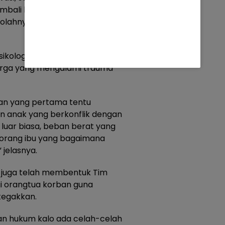
kembali bersama teman-
ahnya,” kata Tri dikutip
ikologis akan terus dilakukan
uarga yang mengalami trauma
kan yang pertama tentu
 anak yang berkonflik dengan
luar biasa, beban berat yang
eorang ibu yang bagaimana
 jelasnya.
si juga telah membentuk Tim
 orangtua korban guna
tegakkan.
an hukum kalo ada celah-celah