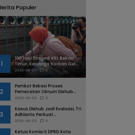
Berita Populer
100 Hari Tragedi KRL Bekasi
1
Timur, Keluarga Korban Gelar
Doa Bersama dan Tabur
2026-08-07
0
Bunga
Pemkot Bekasi Proses
2
Pemecatan Oknum Dishub
Yang Diduga Lakukan Pungli
2026-08-03
0
ke Sopir Truk
Kasus Dishub Jadi Evaluasi, Tri
3
Adhianto Perkuat
Pengawasan Aparatur
2026-08-03
0
Ketua Komisi II DPRD Kota