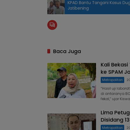
KPAD Bantu Tangani Kasus Dug
Jatibening
Baca Juga
Kali Bekasi
ke SPAM Ja
Metropolitan
2
“Hasil uji labo
di antaranya BOD,
fekal,” ujar Kis
Lima Petug
Disidang 1
Metropolitan
2