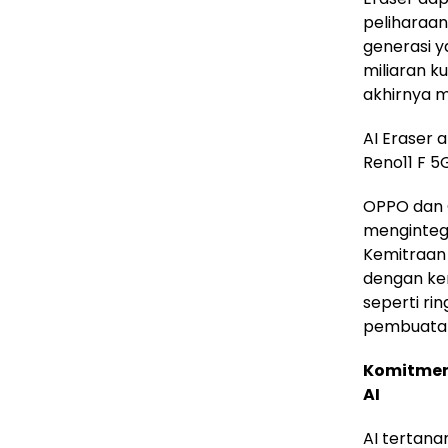
peliharaan
generasi 
miliaran k
akhirnya m
AI Eraser 
Reno11 F 5G
OPPO dan O
mengintegr
Kemitraan
dengan kem
seperti rin
pembuatan 
Komitmen
AI
AI tertan