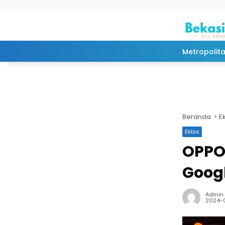
Langsung ke konten
Metropolit
Beranda
E
Ekbis
OPPO 
Googl
Admin
2024-