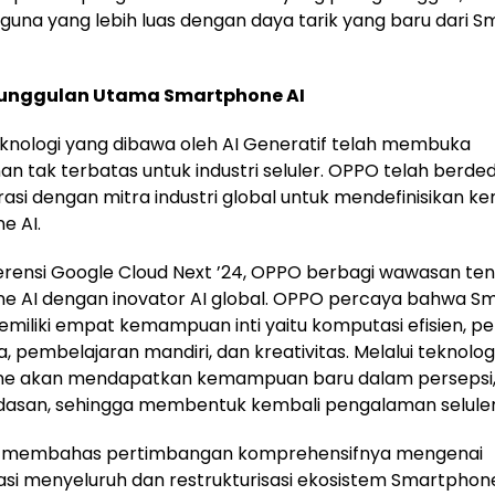
guna yang lebih luas dengan daya tarik yang baru dari 
unggulan Utama Smartphone AI
eknologi yang dibawa oleh AI Generatif telah membuka
n tak terbatas untuk industri seluler. OPPO telah berded
asi dengan mitra industri global untuk mendefinisikan ke
e AI.
erensi Google Cloud Next ’24, OPPO berbagi wawasan te
e AI dengan inovator AI global. OPPO percaya bahwa S
emiliki empat kemampuan inti yaitu komputasi efisien, pe
, pembelajaran mandiri, dan kreativitas. Melalui teknologi
e akan mendapatkan kemampuan baru dalam persepsi, i
dasan, sehingga membentuk kembali pengalaman seluler
 membahas pertimbangan komprehensifnya mengenai
si menyeluruh dan restrukturisasi ekosistem Smartphon