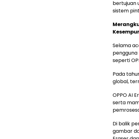
bertujuan
sistem pi
Merangkul
Kesempur
Selama ac
pengguna 
seperti OP
Pada tahun
global, te
OPPO AI E
serta mamp
pemrosesa
Di balik p
gambar dan
Eraser dap