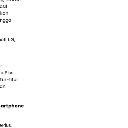
sil
akan
ingga
o11 5G,
r.
nePlus
ur-fitur
dan
martphone
Plus.