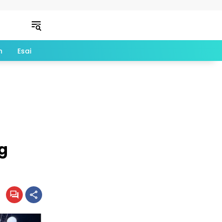
n
Esai
g