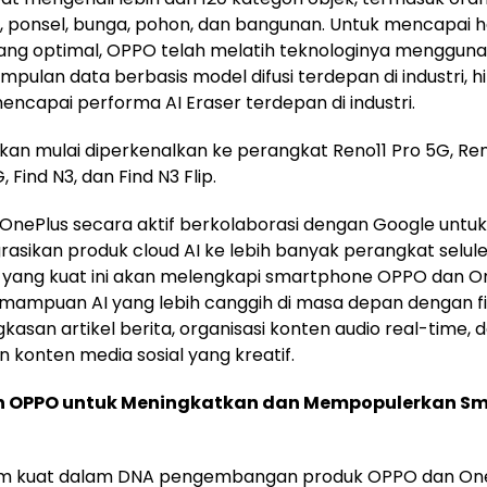
, ponsel, bunga, pohon, dan bangunan. Untuk mencapai ha
yang optimal, OPPO telah melatih teknologinya menggun
umpulan data berbasis model difusi terdepan di industri, h
encapai performa AI Eraser terdepan di industri.
akan mulai diperkenalkan ke perangkat Reno11 Pro 5G, Ren
, Find N3, dan Find N3 Flip.
nePlus secara aktif berkolaborasi dengan Google untuk
asikan produk cloud AI ke lebih banyak perangkat selule
 yang kuat ini akan melengkapi smartphone OPPO dan O
ampuan AI yang lebih canggih di masa depan dengan fit
gkasan artikel berita, organisasi konten audio real-time, 
konten media sosial yang kreatif.
 OPPO untuk Meningkatkan dan Mempopulerkan S
am kuat dalam DNA pengembangan produk OPPO dan One