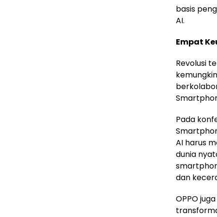
basis peng
AI.
Empat Ke
Revolusi t
kemungkina
berkolabor
Smartphon
Pada konf
Smartphon
AI harus m
dunia nyata
smartphon
dan kecer
OPPO juga
transforma