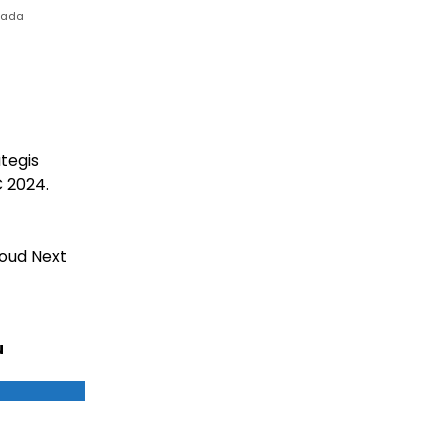
 pada
tegis
 2024.
loud Next
u