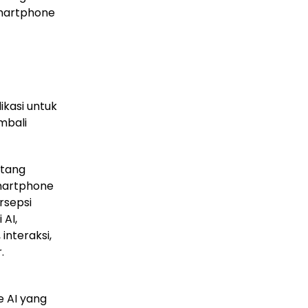
Smartphone
ikasi untuk
mbali
ntang
martphone
rsepsi
 AI,
nteraksi,
.
e AI yang