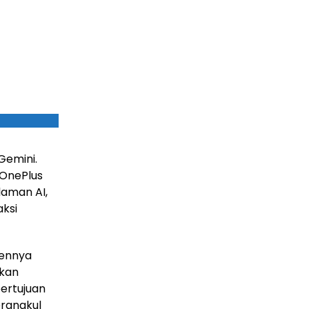
Gemini.
 OnePlus
laman AI,
ksi
ennya
tkan
ertujuan
rangkul