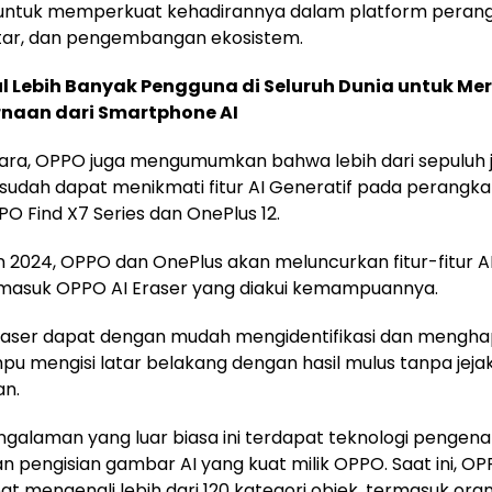
 untuk memperkuat kehadirannya dalam platform perang
ntar, dan pengembangan ekosistem.
 Lebih Banyak Pengguna di Seluruh Dunia untuk M
naan dari Smartphone AI
ara, OPPO juga mengumumkan bahwa lebih dari sepuluh 
sudah dapat menikmati fitur AI Generatif pada perangk
PO Find X7 Series dan OnePlus 12.
 2024, OPPO dan OnePlus akan meluncurkan fitur-fitur A
rmasuk OPPO AI Eraser yang diakui kemampuannya.
raser dapat dengan mudah mengidentifikasi dan menghap
u mengisi latar belakang dengan hasil mulus tanpa jeja
n.
engalaman yang luar biasa ini terdapat teknologi pengena
 pengisian gambar AI yang kuat milik OPPO. Saat ini, OP
at mengenali lebih dari 120 kategori objek, termasuk ora