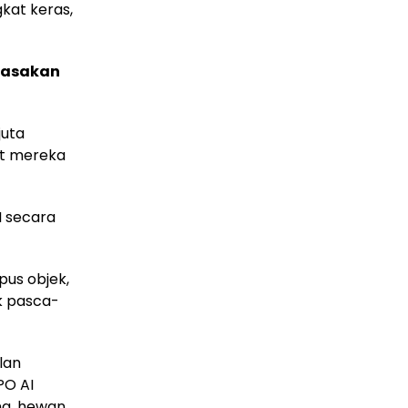
kat keras,
erasakan
juta
at mereka
I secara
us objek,
k pasca-
lan
PO AI
ng, hewan