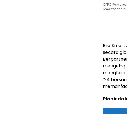
OPPO Pamerkan 
Smartphone AI. 
Era Smart
secara gl
Berpartner
mengekspl
menghadirk
’24 bersa
memanfaat
Pionir d