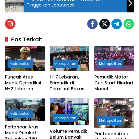
Tinggalkan Jabotabek
Pos Terkait
Metropolitan
Metropolitan
Metropolitan
Puncak Arus
H-7 Lebaran,
Pemudik Motor
Mudik Diprediksi
Pemudik di
Curi Start Hindari
H-2 Lebaran
Terminal Bekasi
Macet
Masih Kondusif
Metropolitan
Metropolitan
Metropolitan
Perlancar Arus
Volume Pemudik
Mudik Pemkot
Pantauan Arus
Belum Banyak
Terjunkan 260