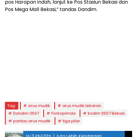
pos Harapan indah, lanjut ke Pos Stasiun Bekasi dan
Pos Mega Mall Bekasi,” tandas Dandim.
Tag:
arus mudik
arus mudik lebaran
Dandim 0507
Forkopimda
kodim 0507 Bekasi
pantau arus mudik
tiga pilar
H-3 Idul Fitri, 1 Juta Lebih Kendaraan