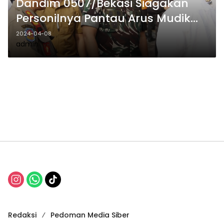
Dandim 0507/Bekasi Siagakan
Personilnya Pantau Arus Mudik
2024
2024-04-08
admin
Redaksi
Pedoman Media Siber