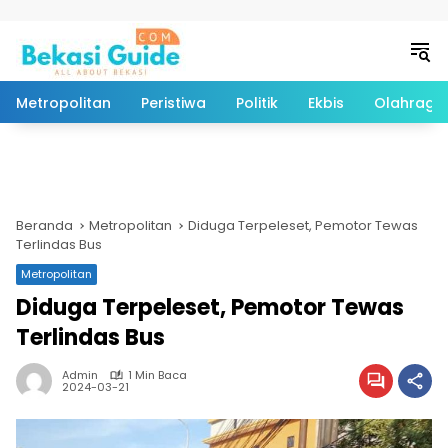
Langsung ke konten
Metropolitan
Peristiwa
Politik
Ekbis
Olahraga
Beranda
Metropolitan
Diduga Terpeleset, Pemotor Tewas
Terlindas Bus
Metropolitan
Diduga Terpeleset, Pemotor Tewas
Terlindas Bus
Admin
1 Min Baca
2024-03-21