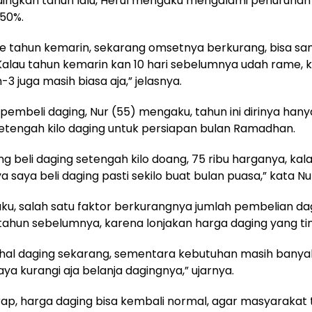
dingkan tahun lalu, Herul mengaku mengalami penuruna
50%.
me tahun kemarin, sekarang omsetnya berkurang, bisa s
Kalau tahun kemarin kan 10 hari sebelumnya udah rame, 
3 juga masih biasa aja,” jelasnya.
 pembeli daging, Nur (55) mengaku, tahun ini dirinya ha
tengah kilo daging untuk persiapan bulan Ramadhan.
ang beli daging setengah kilo doang, 75 ribu harganya, kal
 saya beli daging pasti sekilo buat bulan puasa,” kata Nu
u, salah satu faktor berkurangnya jumlah pembelian da
tahun sebelumnya, karena lonjakan harga daging yang tin
al daging sekarang, sementara kebutuhan masih banyak,
ya kurangi aja belanja dagingnya,” ujarnya.
ap, harga daging bisa kembali normal, agar masyarakat