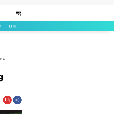
n
Esai
beli
g