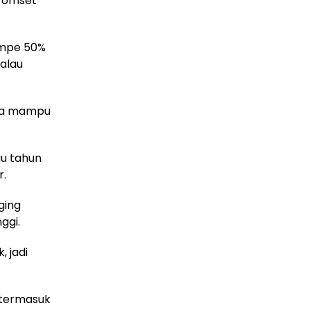
n omset
ampe 50%
kalau
nya mampu
au tahun
r.
ging
ggi.
 jadi
 termasuk