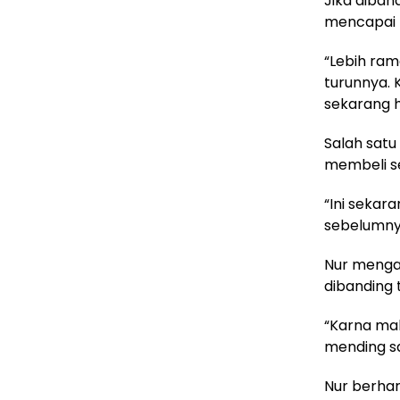
Jika diban
mencapai 
“Lebih ra
turunnya. 
sekarang h-
Salah satu
membeli se
“Ini sekar
sebelumnya
Nur mengak
dibanding 
“Karna mah
mending sa
Nur berhar