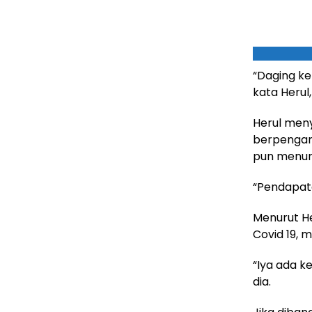
“Daging kem
kata Herul
Herul meny
berpengar
pun menur
“Pendapata
Menurut He
Covid 19, 
“Iya ada ke
dia.