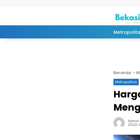
Langsung ke konten
Metropolit
Beranda
M
Metropolitan
Harg
Meng
Admin
2023-