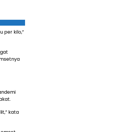
 per kilo,”
ngat
omsetnya
Pandemi
akat.
it,” kata