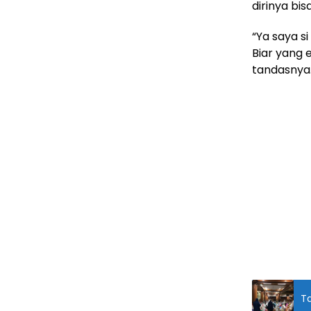
dirinya bi
“Ya saya si
Biar yang 
tandasnya
T