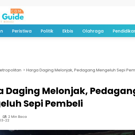
an
Peristiwa
Politik
Ekbis
Olahraga
Pendidika
etropolitan
Harga Daging Melonjak, Pedagang Mengeluh Sepi Pem
a Daging Melonjak, Pedagan
eluh Sepi Pembeli
2 Min Baca
03-22