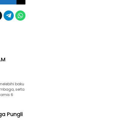
AM
melebihi baku
tembaga, serta
 Kamis 6
a Pungli