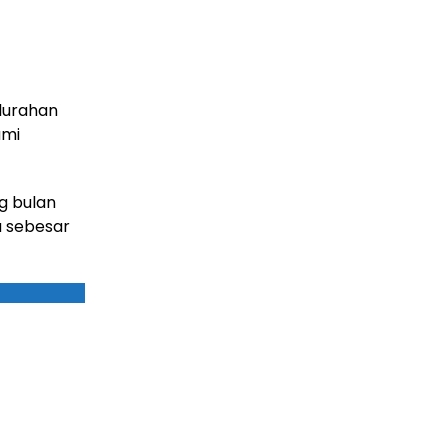
elurahan
ami
g bulan
a sebesar