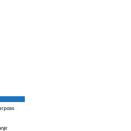
erpass
njir