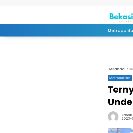
Langsung ke konten
Metropolit
Beranda
M
Metropolitan
Terny
Under
Admin
2023-