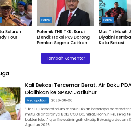
n
Politik
Politik
ta Seluruh
Polemik THR TKK, Sardi
Mas Tri Masih J
tudy Tour
Efendi: Fraksi PKS Dorong
Diyakini Kembal
Pemkot Segera Cairkan
Kota Bekasi
Tambah Komentar
uga
Kali Bekasi Tercemar Berat, Air Baku PD
Dialihkan ke SPAM Jatiluhur
Metropolitan
2026-08-06
“Hasil uji laboratorium menunjukkan beberapa parameter 
mutu, di antaranya BOD, COD, DO, nitrat, klorin, nikel, seng, 
bakteri fekal,” ujar Kiswatiningsih dikutip Bekasiguidecom,
Agustus 2026.