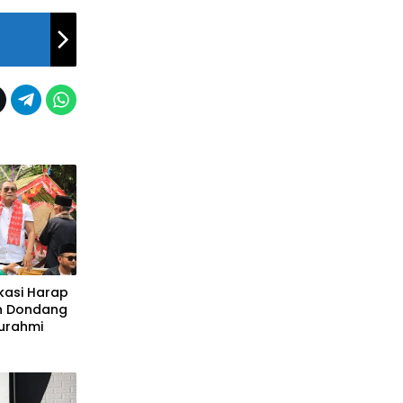
ekasi Harap
n Dondang
turahmi