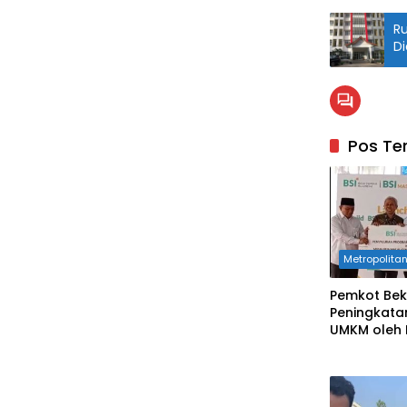
Ru
Di
Pos Ter
Metropolita
Pemkot Bek
Peningkata
UMKM oleh 
Indonesia