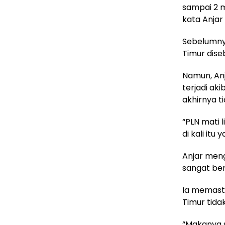
sampai 2 m
kata Anjar
Sebelumnya
Timur dise
Namun, Anj
terjadi ak
akhirnya t
“PLN mati l
di kali itu
Anjar meng
sangat be
Ia memasti
Timur tida
“Makanya s