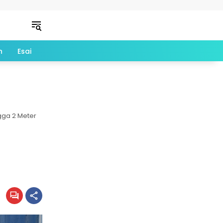
n
Esai
gga 2 Meter