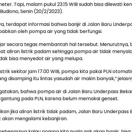
eter. Tapi, malam pukul 23.15 WIB sudah bisa dilewati ke
 Budiono, Senin (20/2/2023).
, terdapat informasi bahwa banjir di Jalan Baru Underp
babkan oleh pompa air yang tidak berfungsi.
ar secara tegas membantah hal tersebut. Menurutnya, b
ibat aliran listrik padam sehingga pompa air tidak menyala
idak bisa menyedot air yang melupa.
istrik sekitar jam 17.00 WIB, pompa kita pakai PLN otomatis
 yang disamping itu lintas yasudah air makin banyak,” jelasn
atakan, bahwa pompa air di Jalan Baru Underpass Bekas
rgantung pada PLN, karena belum memakai genset.
kan jika aliran listrik tidak padam, Jalan Baru Underpass 
k akan mengalami kebanjiran.
ebenarnya kalau pompa kita nyala gak akan banjir, bisa