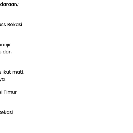
ndaraan,”
ass Bekasi
anjir
, dan
 ikut mati,
ya.
i Timur
Bekasi