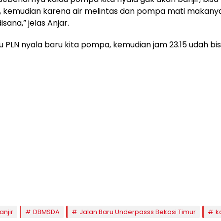
i, kemudian karena air melintas dan pompa mati makany
isana,” jelas Anjar.
u PLN nyala baru kita pompa, kemudian jam 23.15 udah bisa 
anjir
DBMSDA
Jalan Baru Underpasss Bekasi Timur
k