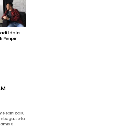
adi Idola
i Pimpin
AM
melebihi baku
tembaga, serta
 Kamis 6