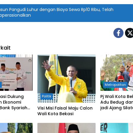
sun Pangudi Luhur dengan Biaya Sewa Rp10 Ribu, Telah
operasionalkan
kait
n
Metropolitan
asi Dukung
Pj Wali Kota B
Politik
n Ekonomi
Adu Bedug da
Bank Syariah
jadi Ajang Sila
Visi Misi Faisal Maju Calon
Wali Kota Bekasi