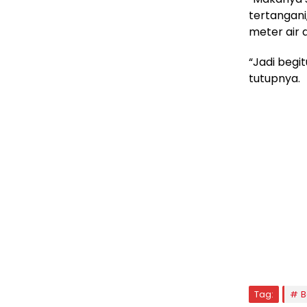
tertangan
meter air d
“Jadi begit
tutupnya.
Tag:
B