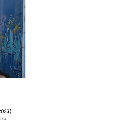
2023)
aru