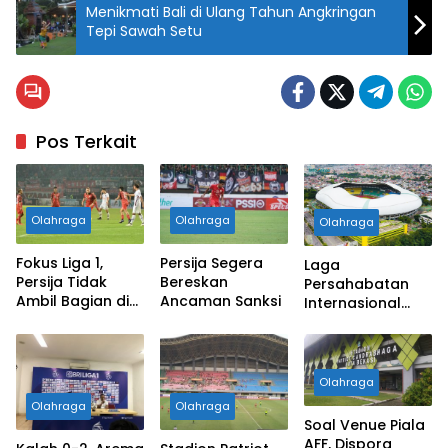
Menikmati Bali di Ulang Tahun Angkringan
Tepi Sawah Setu
Pos Terkait
Olahraga
Olahraga
Olahraga
Fokus Liga 1,
Persija Segera
Laga
Persija Tidak
Bereskan
Persahabatan
Ambil Bagian di
Ancaman Sanksi
Internasional
ASEAN Club
U20 Batal di
Championship
Gelar di Stadion
Patriot
Candrabhaga
Olahraga
Olahraga
Olahraga
Soal Venue Piala
AFF, Dispora