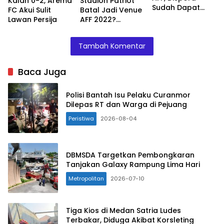
Kalah 0-2, Arema
Stadion Patriot
Sudah Dapat
FC Akui Sulit
Batal Jadi Venue
Surat dari PSSI
Lawan Persija
AFF 2022?
Dispora Minta
Kejelasan PSSI
Tambah Komentar
Baca Juga
Polisi Bantah Isu Pelaku Curanmor
Dilepas RT dan Warga di Pejuang
Peristiwa
2026-08-04
DBMSDA Targetkan Pembongkaran
Tanjakan Galaxy Rampung Lima Hari
Metropolitan
2026-07-10
Tiga Kios di Medan Satria Ludes
Terbakar, Diduga Akibat Korsleting