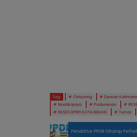
Tag:
Cimuning
Dewan Kalimal
Mustikajaya
Padurenan
RES
RESES DPRD KOTA BEKASI
Tumai
Pendaftar PPDB Diharap Perhat