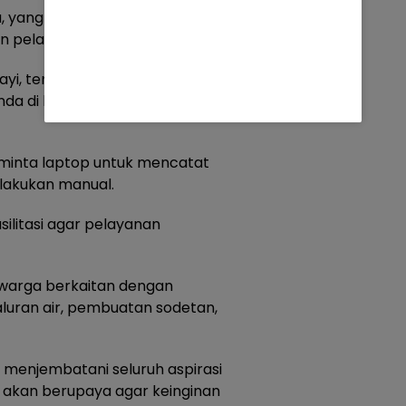
a, yang meminta ketersediaan
n pelayanan Posyandu.
yi, tempat tidur, juga lemari
da di lokasi reses, Sabtu
meminta laptop untuk mencatat
ilakukan manual.
ilitasi agar pelayanan
 warga berkaitan dengan
saluran air, pembuatan sodetan,
menjembatani seluruh aspirasi
 akan berupaya agar keinginan