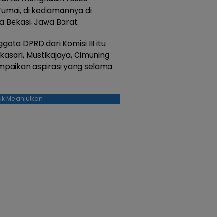
Tumai, di kediamannya di
ta Bekasi, Jawa Barat.
ota DPRD dari Komisi III itu
ikasari, Mustikajaya, Cimuning
paikan aspirasi yang selama
uk Melanjutkan