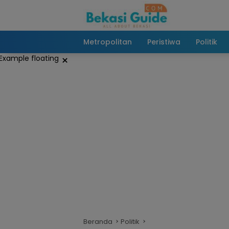
Langsung
ke
konten
Metropolitan
Peristiwa
Politik
×
Beranda
Politik