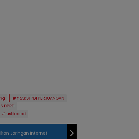
ang
fRAKSI PDI PERJUANGAN
ES DPRD
ustikasari
ikan Jaringan Internet