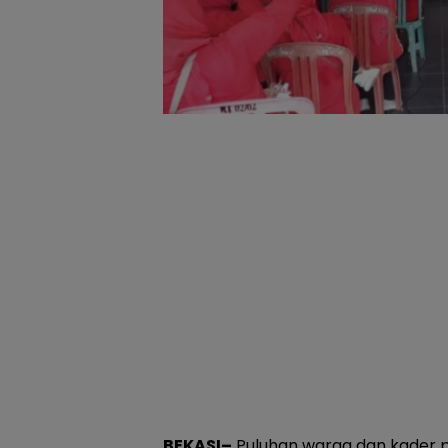
BEKASI–
Puluhan warga dan kader p