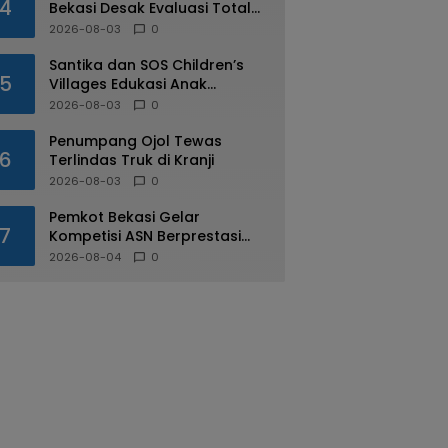
4
Bekasi Desak Evaluasi Total
Usai Dugaan Pungli Oknum
2026-08-03
0
Dishub Viral
Santika dan SOS Children’s
5
Villages Edukasi Anak
Mengenal Industri Perhotelan
2026-08-03
0
Penumpang Ojol Tewas
6
Terlindas Truk di Kranji
2026-08-03
0
Pemkot Bekasi Gelar
7
Kompetisi ASN Berprestasi
pada HUT RI ke-81
2026-08-04
0