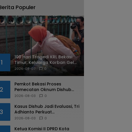
Berita Populer
100 Hari Tragedi KRL Bekasi
1
Timur, Keluarga Korban Gelar
Doa Bersama dan Tabur
2026-08-07
0
Bunga
Pemkot Bekasi Proses
2
Pemecatan Oknum Dishub
Yang Diduga Lakukan Pungli
2026-08-03
0
ke Sopir Truk
Kasus Dishub Jadi Evaluasi, Tri
3
Adhianto Perkuat
Pengawasan Aparatur
2026-08-03
0
Ketua Komisi II DPRD Kota