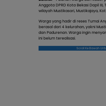
Anggota DPRD Kota Bekasi Dapil III, 
wilayah Mustikasari, Mustikajaya, Ko
Warga yang hadir di reses Tumai Angg
berasal dari 4 kelurahan, yakni Must
dan Padurenan. Warga ingin menyam
ini belum terealisasi.
Scroll Ke Bawah Unt