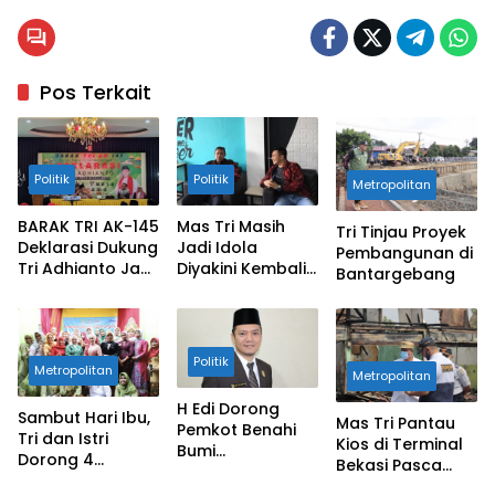
Pos Terkait
Politik
Politik
Metropolitan
BARAK TRI AK-145
Mas Tri Masih
Tri Tinjau Proyek
Deklarasi Dukung
Jadi Idola
Pembangunan di
Tri Adhianto Jadi
Diyakini Kembali
Bantargebang
Wali Kota
Pimpin Kota
Bekasi
Politik
Metropolitan
Metropolitan
H Edi Dorong
Sambut Hari Ibu,
Mas Tri Pantau
Pemkot Benahi
Tri dan Istri
Kios di Terminal
Bumi
Dorong 4
Bekasi Pasca
Perkemahan
Berdaya
Kebakaran
Jatisari