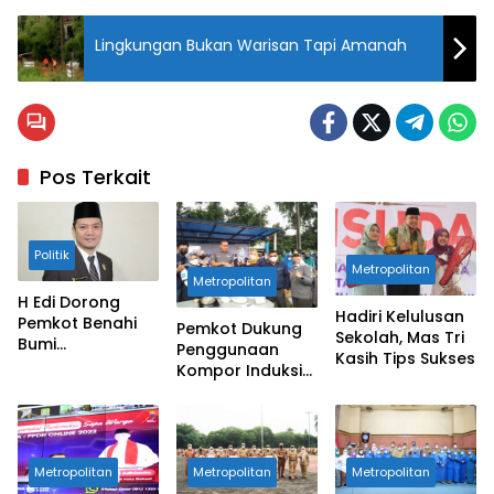
Lingkungan Bukan Warisan Tapi Amanah
Pos Terkait
Politik
Metropolitan
Metropolitan
H Edi Dorong
Hadiri Kelulusan
Pemkot Benahi
Pemkot Dukung
Sekolah, Mas Tri
Bumi
Penggunaan
Kasih Tips Sukses
Perkemahan
Kompor Induksi
Jatisari
Di Masyarakat
Metropolitan
Metropolitan
Metropolitan