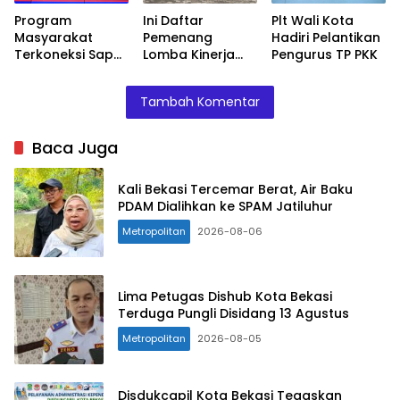
Ini Daftar
Program
Plt Wali Kota
Pemenang
Masyarakat
Hadiri Pelantikan
Lomba Kinerja
Terkoneksi Sapa
Pengurus TP PKK
Kelurahan 2022
Warga
Diapresiasi
Tambah Komentar
Baca Juga
Kali Bekasi Tercemar Berat, Air Baku
PDAM Dialihkan ke SPAM Jatiluhur
Metropolitan
2026-08-06
Lima Petugas Dishub Kota Bekasi
Terduga Pungli Disidang 13 Agustus
Metropolitan
2026-08-05
Disdukcapil Kota Bekasi Tegaskan