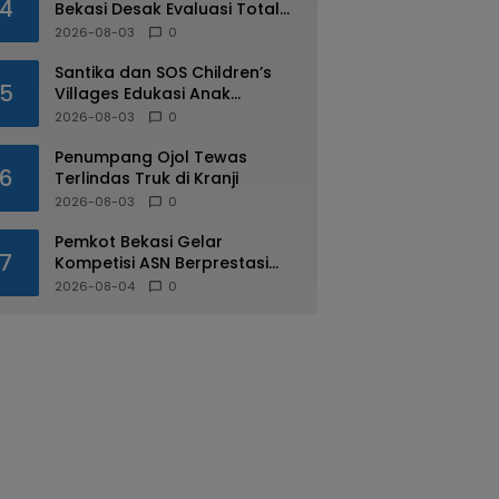
4
Bekasi Desak Evaluasi Total
Usai Dugaan Pungli Oknum
2026-08-03
0
Dishub Viral
Santika dan SOS Children’s
5
Villages Edukasi Anak
Mengenal Industri Perhotelan
2026-08-03
0
Penumpang Ojol Tewas
6
Terlindas Truk di Kranji
2026-08-03
0
Pemkot Bekasi Gelar
7
Kompetisi ASN Berprestasi
pada HUT RI ke-81
2026-08-04
0