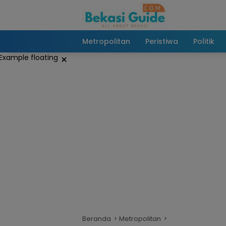
Langsung
ke
konten
Metropolitan
Peristiwa
Politik
×
Beranda
Metropolitan