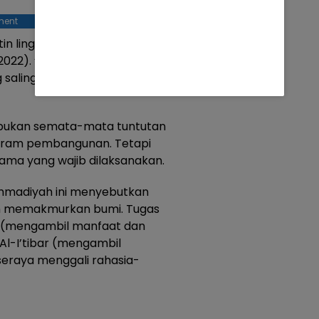
ment
tin lingkungan hidup yang
/2022). “Hubungan manusia
aling terkait dan dibingkai
n bukan semata-mata tuntutan
rogram pembangunan. Tetapi
ama yang wajib dilaksanakan.
ammadiyah ini menyebutkan
h memakmurkan bumi. Tugas
a’ (mengambil manfaat dan
l-I’tibar (mengambil
 seraya menggali rahasia-