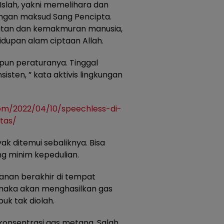
-Islah, yakni memelihara dan
engan maksud Sang Pencipta.
atan dan kemakmuran manusia,
idupan alam ciptaan Allah.
 pun peraturanya. Tinggal
ten, ” kata aktivis lingkungan
com/2022/04/10/speechless-di-
tas/
ak ditemui sebaliknya. Bisa
g minim kepedulian.
akanan berakhir di tempat
maka akan menghasilkan gas
uk tak diolah.
konsentrasi gas metana. Salah