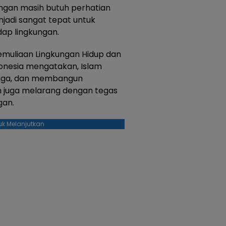
ungan masih butuh perhatian
njadi sangat tepat untuk
ap lingkungan.
Pemuliaan Lingkungan Hidup dan
onesia mengatakan, Islam
aga, dan membangun
am juga melarang dengan tegas
gan.
uk Melanjutkan