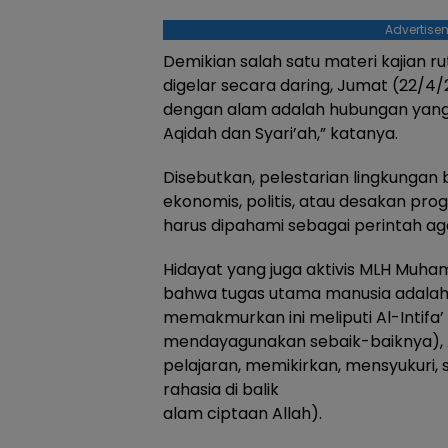
Advertise
Demikian salah satu materi kajian ru
digelar secara daring, Jumat (22/4
dengan alam adalah hubungan yang s
Aqidah dan Syari’ah,” katanya.
Disebutkan, pelestarian lingkunga
ekonomis, politis, atau desakan p
harus dipahami sebagai perintah ag
Hidayat yang juga aktivis MLH Muh
bahwa tugas utama manusia adala
memakmurkan ini meliputi Al-Intif
mendayagunakan sebaik-baiknya), A
pelajaran, memikirkan, mensyukuri,
rahasia di balik
alam ciptaan Allah).