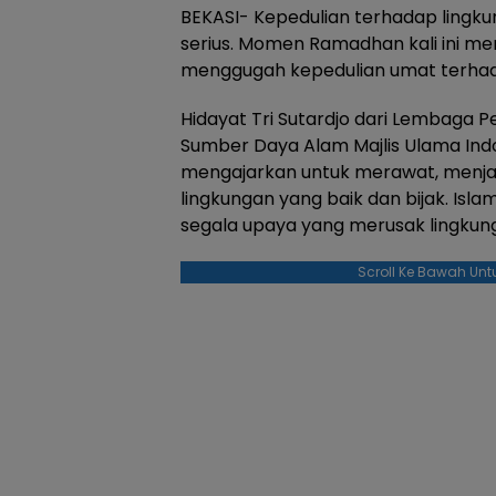
BEKASI- Kepedulian terhadap lingk
serius. Momen Ramadhan kali ini me
menggugah kepedulian umat terhad
Hidayat Tri Sutardjo dari Lembaga 
Sumber Daya Alam Majlis Ulama Ind
mengajarkan untuk merawat, menj
lingkungan yang baik dan bijak. Isl
segala upaya yang merusak lingkun
Scroll Ke Bawah Unt