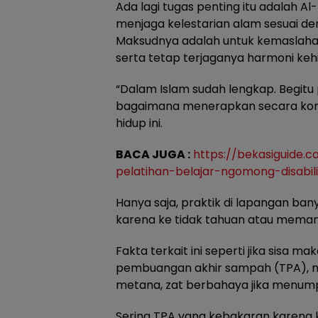
Ada lagi tugas penting itu adalah Al
menjaga kelestarian alam sesuai d
Maksudnya adalah untuk kemaslah
serta tetap terjaganya harmoni keh
“Dalam Islam sudah lengkap. Begitu
bagaimana menerapkan secara konsis
hidup ini.
BACA JUGA :
https://bekasiguide.
pelatihan-belajar-ngomong-disabili
Hanya saja, praktik di lapangan bany
karena ke tidak tahuan atau meman
Fakta terkait ini seperti jika sisa m
pembuangan akhir sampah (TPA), 
metana, zat berbahaya jika menump
Sering TPA yang kebakaran karena 