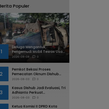
Berita Populer
Diduga Mengantuk,
1
Pengemudi Mobil Tewas Usai
Tabrak Pohon di Jatiasih
2026-08-08
0
Pemkot Bekasi Proses
2
Pemecatan Oknum Dishub
Yang Diduga Lakukan Pungli
2026-08-03
0
ke Sopir Truk
Kasus Dishub Jadi Evaluasi, Tri
3
Adhianto Perkuat
Pengawasan Aparatur
2026-08-03
0
Ketua Komisi II DPRD Kota