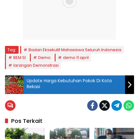
Tag:
Badan Eksekutif Mahasiswa Seluruh Indonesia
BEM SI
Demo
demo 11 april
larangan Demonstrasi
Update Harga Kebutuhan Pokok Di Kota
Bekasi
Pos Terkait