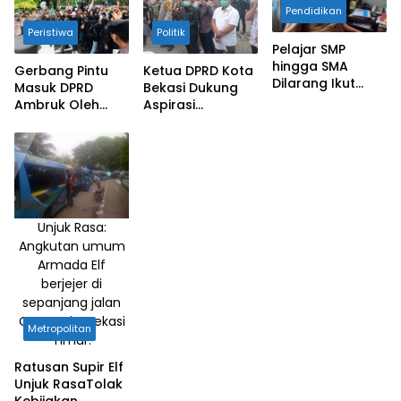
Pendidikan
Peristiwa
Politik
Pelajar SMP
hingga SMA
Gerbang Pintu
Ketua DPRD Kota
Dilarang Ikut
Masuk DPRD
Bekasi Dukung
Demonstrasi
Ambruk Oleh
Aspirasi
Demonstran
Mahasiswa
Unjuk Rasa:
Angkutan umum
Armada Elf
berjejer di
sepanjang jalan
Cut Mutia, Bekasi
Metropolitan
Timur.
Ratusan Supir Elf
Unjuk RasaTolak